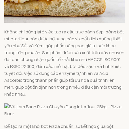
Không chỉ dừng lại ở việc tạo ra cấu trúc bánh đẹp, dòng bột
mì Interflour còn được bổ sung các vi chất dinh dưỡng thiết
yếu như Sắt và Kẽm, góp phần nâng cao giá trị sức khỏe
trong từng bữa ăn. Sản phẩm được sản xuất trên dây chuyền
đạt các chứng nhận quốc tế khắt khe như HACCP, ISO 9001
và FSSC 22000, đảm bảo mỗi hạt bột đều sạch và tinh khiết
tuyệt đối. Việc sử dụng các enzyme tự nhiên và Acid
Ascorbic trong thành phần giúp tối ưu hóa quá trình lên
men, giúp bột ổn định hơn trong nhiều điều kiện môi trường
khác nhau.
Để tạo ra một khối bột Pizza chuẩn, sự kết hợp giữa bột,