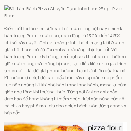
Điểm cốt lõi tạo nên sự khác biệt của dòng bột này chính là
hàm lượng Protein cực cao, dao động từ 13.0% đến 14.5%
chỉ số này quyết định khả năng hình thành mạng lưới Gluten
giúp bột bánh có độ đàn hồi và khả năng chịu lực tốt. Với
hàm lượng Protein lý tưởng, khối bột sau khi nhào có thể kéo
giãn cực mỏng mà không bị rách, tạo điều kiện cho quá trình
ủ men kéo dài để giải phóng hương thơm tự nhiên của lúa mì.
Khi nướng ở nhiệt độ cao, cấu trúc này giúp bánh nở phồng,
tạo nên những túi khí nhỏ bên trong lòng bánh, mang lại cảm
giác nhẹ tênh khi thưởng thức. Từng sợi Gluten dai chắc
đảm bảo đế bánh không bị mềm nhũn dưới sức nặng của sốt
cà chua hay phô mai, giữ cho chiếc bánh luôn đứng dáng và
hấp dẫn.