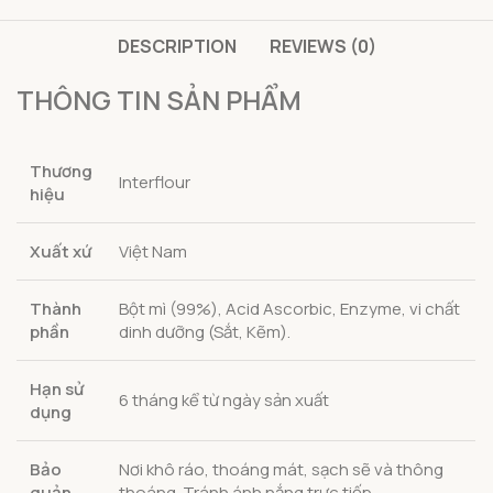
DESCRIPTION
REVIEWS (0)
THÔNG TIN SẢN PHẨM
Thương
Interflour
hiệu
Xuất xứ
Việt Nam
Thành
Bột mì (99%), Acid Ascorbic, Enzyme, vi chất
phần
dinh dưỡng (Sắt, Kẽm).
Hạn sử
6 tháng kể từ ngày sản xuất
dụng
Bảo
Nơi khô ráo, thoáng mát, sạch sẽ và thông
quản
thoáng. Tránh ánh nắng trực tiếp.