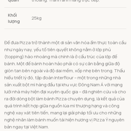
Khối
25kg
lượng
Để đưa Pizza trở thành một di sản văn hóa ẩm thực toàn cầu
như ngày nay, yếu tố tiên quyết không nằm ở lớp phủ
(topping) hào nhoáng mà chính là ở cấu trúc của lớp đế
bánh. Một đế bánh hoàn hảo phải có sự cân bằng giữa độ
giòn tan bên ngoài và độ dai mềm, xốp nhẹ bên trong. Thấu
hiểu triết lý đó, tập đoàn Interflour – một trong những nhà
sản xuất bột mì hàng đầu tại khu vực Đông Nam Á với mạng
lưới nhà máy hiện đại xuyên quốc gia – đã nghiên cứu và cho
ra đời dòng bột làm bánh Pizza chuyên dụng, là kết quả của
quá trình kết hợp giữa nguồn lúa mì thượng hạng và công
nghệ xay xát tiên tiến, mang lại giải pháp tối ưu cho những
nghệ nhân làm bánh muốn tái hiện hương vị Pizza Ý nguyên
bản ngay tại Việt Nam.