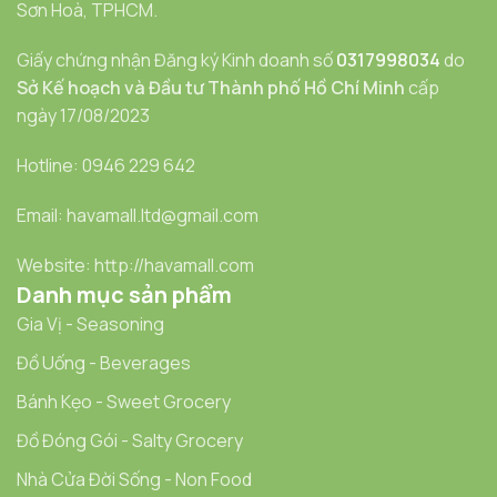
Sơn Hoà, TPHCM.
Giấy chứng nhận Đăng ký Kinh doanh số
0317998034
do
Sở Kế hoạch và Đầu tư Thành phố Hồ Chí Minh
cấp
ngày 17/08/2023
Hotline: 0946 229 642
Email: havamall.ltd@gmail.com
Website: http://havamall.com
Danh mục sản phẩm
Gia Vị - Seasoning
Đồ Uống - Beverages
Bánh Kẹo - Sweet Grocery
Đồ Đóng Gói - Salty Grocery
Nhà Cửa Đời Sống - Non Food