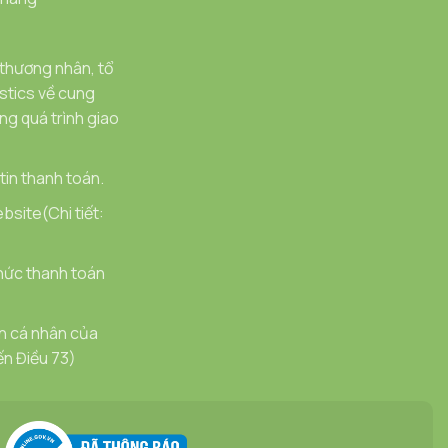
 thương nhân, tổ
stics về cung
g quá trình giao
in thanh toán.
bsite(Chi tiết:
hức thanh toán
in cá nhân của
ến Điều 73)