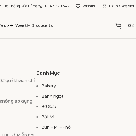
Hệ Thống Cửa Hàng
0946 229 642
Wishlist
Login / Register
fest
Weekly Discounts
0
₫
Danh Mục
0đ quý khách chỉ
Bakery
Bánh ngọt
, không áp dụng
Bơ Sữa
Bột Mì
Bún – Mì – Phở
0.000đ. Miễn phí