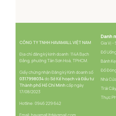
Danh 
CÔNG TY TNHH HAVAMALL VIỆT NAM
Gia Vị -
Đồ Uống
Địa chỉ đăng ký kinh doanh: 114A Bạch
Đằng, phường Tân Sơn Hoà, TPHCM.
Bánh Kẹ
Đồ Đóng
Giấy chứng nhận Đăng ký Kinh doanh số
0317998034
do
Sở Kế hoạch và Đầu tư
Nhà Cửa
Thành phố Hồ Chí Minh
cấp ngày
Trái Cây
17/08/2023
Thực Ph
Hotline: 0946 229 642
Email: havamall.ltd@gmail.com