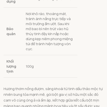
dụng
Nơi khô ráo, thoáng mát,
tránh ánh nắng trực tiếp và
môi trường ẩm ướt. Sau khi
Bảo
mở bao bì nên trút vào hũ
quản
thủy tinh đậy kín nắp hoặc
dùng kẹp niêm phong miệng
túi để tránh hiện tượng vón
cục.
Khối
lượng
100g
tịnh
Hương thơm nồng đượm, sảng khoái từ tinh dầu thảo mộc tự
nhiên bung tỏa mạnh mẽ, gói bột gia vị sở hữu một sắc đỏ
cam vô cùng óng ả và ấm áp, kết hợp giữa kết cấu bột mịn
màng bao quanh những mảnh hoa tiêu và ớt sấy được xay