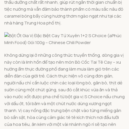
thấu dưỡng chất rất nhanh, giúp rút ngắn thời gian chuẩn bị
tiệc nướng mà vẫn đảm bảo thành phẩm có màu sắc nâu đỏ
caramel bóng bẩy cùng hương thơm ngào ngạt như tại các
nhà hàng Trung Hoa phố thị.
Không dừng lại ở những công thức truyền thống, dòng gia vị
này còn là linh hồn để tạo nên món Bò Cốc Tai Tê Cay – xu
hướng ẩm thực đường phố đang làm mưa làm gió trên các
diễn đàn của giới trẻ. Cách thực hiện vô cùng đơn giản,
người nấu chỉ cần luộc chín các loại lòng bò, gân bò, thịt dẻ
sườn cùng một chút gừng, sau đó cắt khúc vừa ăn và thả
vào nước xốt được pha chế từ bột gia vị S Choice nấu chung
với dầu ớt, tỏi băm và một chút nước dùng xương ngọt
thanh. Vị cay nồng đặc trưng bện chặt vào từng miếng gân
bò sần sật, hòa cùng cảm giác tê tê kích thích nơi đầu lưỡi
của hoa tiêu, ăn kèm với một vài nhánh ngò rí sẽ tạo nên