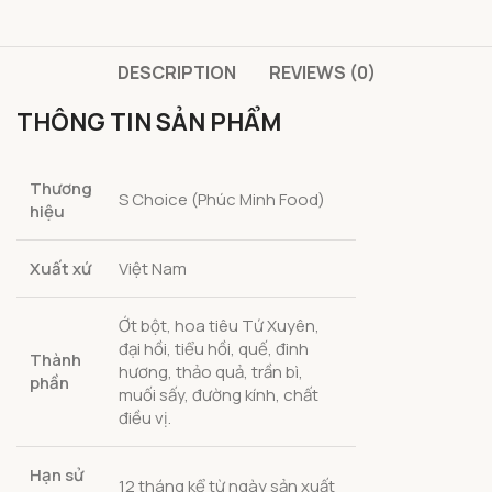
DESCRIPTION
REVIEWS (0)
THÔNG TIN SẢN PHẨM
Thương
S Choice (Phúc Minh Food)
hiệu
Xuất xứ
Việt Nam
Ớt bột, hoa tiêu Tứ Xuyên,
đại hồi, tiểu hồi, quế, đinh
Thành
hương, thảo quả, trần bì,
phần
muối sấy, đường kính, chất
điều vị.
Hạn sử
12 tháng kể từ ngày sản xuất