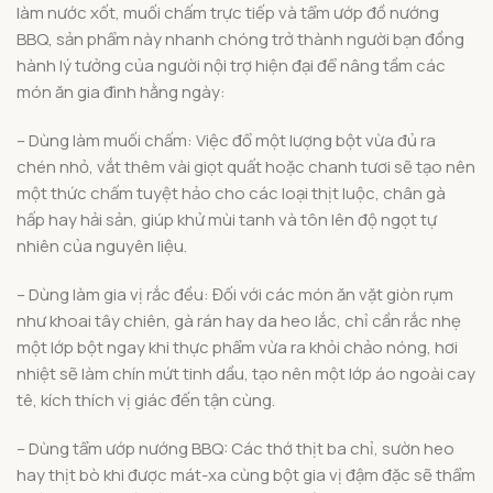
làm nước xốt, muối chấm trực tiếp và tẩm ướp đồ nướng
BBQ, sản phẩm này nhanh chóng trở thành người bạn đồng
hành lý tưởng của người nội trợ hiện đại để nâng tầm các
món ăn gia đình hằng ngày:
– Dùng làm muối chấm: Việc đổ một lượng bột vừa đủ ra
chén nhỏ, vắt thêm vài giọt quất hoặc chanh tươi sẽ tạo nên
một thức chấm tuyệt hảo cho các loại thịt luộc, chân gà
hấp hay hải sản, giúp khử mùi tanh và tôn lên độ ngọt tự
nhiên của nguyên liệu.
– Dùng làm gia vị rắc đều: Đối với các món ăn vặt giòn rụm
như khoai tây chiên, gà rán hay da heo lắc, chỉ cần rắc nhẹ
một lớp bột ngay khi thực phẩm vừa ra khỏi chảo nóng, hơi
nhiệt sẽ làm chín mứt tinh dầu, tạo nên một lớp áo ngoài cay
tê, kích thích vị giác đến tận cùng.
– Dùng tẩm ướp nướng BBQ: Các thớ thịt ba chỉ, sườn heo
hay thịt bò khi được mát-xa cùng bột gia vị đậm đặc sẽ thẩm