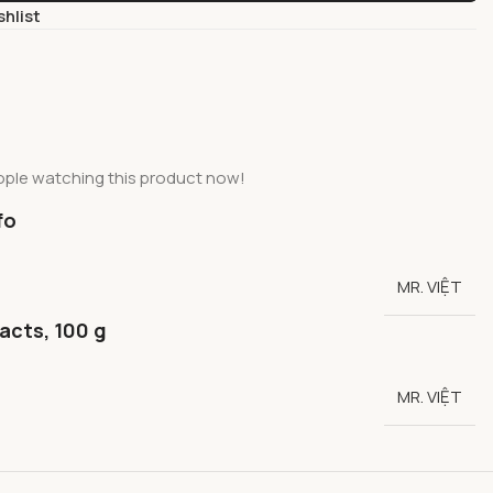
shlist
ople watching this product now!
fo
MR. VIỆT
facts, 100 g
MR. VIỆT