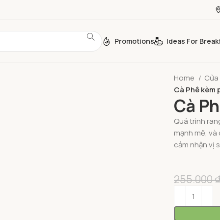
Promotions
Ideas For Break
Home
Cửa
Cà Phê kèm p
Cà Ph
Quá trình ran
mạnh mẽ, và 
cảm nhận vị 
255.000