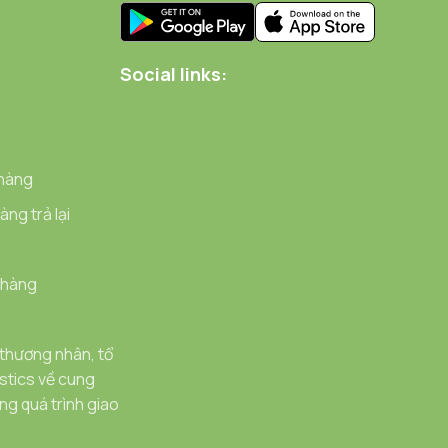
Social links:
 hàng
ng trả lại
 hàng
 thương nhân, tổ
stics về cung
g quá trình giao