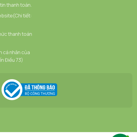
in thanh toán.
bsite(Chi tiết:
hức thanh toán
in cá nhân của
ến Điều 73)