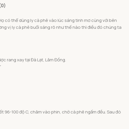
(0)
Họ có thể dùng ly cà phê vào lúc sáng tinh mơ cùng với bên
 vị ly cà phê buổi sáng rõ như thế nào thì điều đó chúng ta
ợc rang xay tại Đà Lạt, Lâm Đồng.
”
iết 96-100 độ C, châm vào phin, chờ cà phê ngấm đều. Sau đó