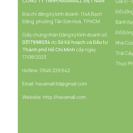
CÔNG TY TNHH HAVAMALL VIỆT NAM
Gia Vị -
Đồ Uống
Địa chỉ đăng ký kinh doanh: 114A Bạch
Đằng, phường Tân Sơn Hoà, TPHCM.
Bánh Kẹ
Đồ Đóng
Giấy chứng nhận Đăng ký Kinh doanh số
0317998034
do
Sở Kế hoạch và Đầu tư
Nhà Cửa
Thành phố Hồ Chí Minh
cấp ngày
Trái Cây
17/08/2023
Thực Ph
Hotline: 0946 229 642
Email: havamall.ltd@gmail.com
Website: http://havamall.com