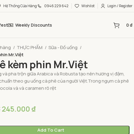
Hệ Thống Cửa Hàng
0946 229 642
Wishlist
Login / Register
fest
Weekly Discounts
0
₫
 hàng
THỰC PHẨM
Sữa - Đồ uống
hin Mr.Việt
ê kèm phin Mr.Việt
g và pha trộn giữa Arabica và Robusta tạo nên hương vị đậm,
chuẩn theo gu uống cà phê của người Việt.Trong ngụm cà phê
socola và và caramen rõ rệt
245.000
₫
₫
Add To Cart