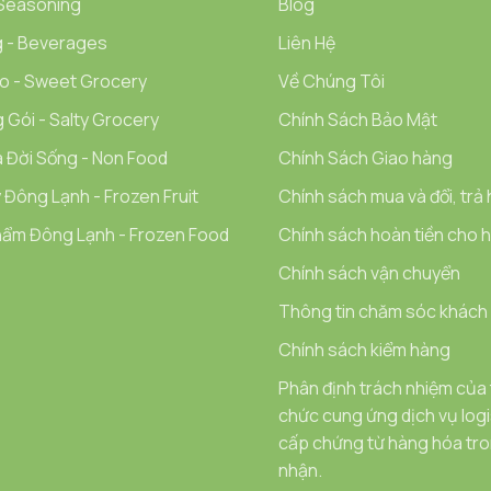
 Seasoning
Blog
 - Beverages
Liên Hệ
o - Sweet Grocery
Về Chúng Tôi
 Gói - Salty Grocery
Chính Sách Bảo Mật
 Đời Sống - Non Food
Chính Sách Giao hàng
 Đông Lạnh - Frozen Fruit
Chính sách mua và đổi, trả
ẩm Đông Lạnh - Frozen Food
Chính sách hoàn tiền cho hà
Chính sách vận chuyển
Thông tin chăm sóc khách
Chính sách kiểm hàng
Phân định trách nhiệm của
chức cung ứng dịch vụ logi
cấp chứng từ hàng hóa tron
nhận.