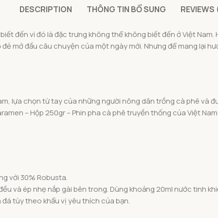
DESCRIPTION
THÔNG TIN BỔ SUNG
REVIEWS 
iết đến vì đó là đặc trưng không thể không biết đến ở Việt Nam. 
 đẻ mở đầu câu chuyện của một ngày mới. Nhưng để mang lại hương
Nam, lựa chọn từ tay của những người nông dân trồng cà phê và đư
aramen – Hộp 250gr – Phin pha cà phê truyền thống của Việt Nam
ùng với 30% Robusta.
đều và ép nhẹ nắp gài bên trong. Dùng khoảng 20ml nước tinh kh
đá tùy theo khẩu vị yêu thích của bạn.