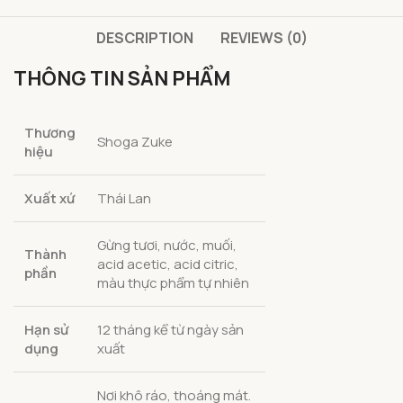
DESCRIPTION
REVIEWS (0)
THÔNG TIN SẢN PHẨM
Thương
Shoga Zuke
hiệu
Xuất xứ
Thái Lan
Gừng tươi, nước, muối,
Thành
acid acetic, acid citric,
phần
màu thực phẩm tự nhiên
Hạn sử
12 tháng kể từ ngày sản
dụng
xuất
Nơi khô ráo, thoáng mát.