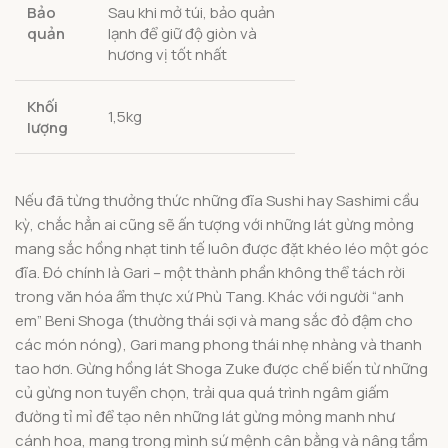
Bảo
Sau khi mở túi, bảo quản
quản
lạnh để giữ độ giòn và
hương vị tốt nhất
Khối
1,5kg
lượng
Nếu đã từng thưởng thức những đĩa Sushi hay Sashimi cầu
kỳ, chắc hẳn ai cũng sẽ ấn tượng với những lát gừng mỏng
mang sắc hồng nhạt tinh tế luôn được đặt khéo léo một góc
đĩa. Đó chính là Gari – một thành phần không thể tách rời
trong văn hóa ẩm thực xứ Phù Tang. Khác với người “anh
em” Beni Shoga (thường thái sợi và mang sắc đỏ đậm cho
các món nóng), Gari mang phong thái nhẹ nhàng và thanh
tao hơn. Gừng hồng lát Shoga Zuke được chế biến từ những
củ gừng non tuyển chọn, trải qua quá trình ngâm giấm
đường tỉ mỉ để tạo nên những lát gừng mỏng manh như
cánh hoa, mang trong mình sứ mệnh cân bằng và nâng tầm