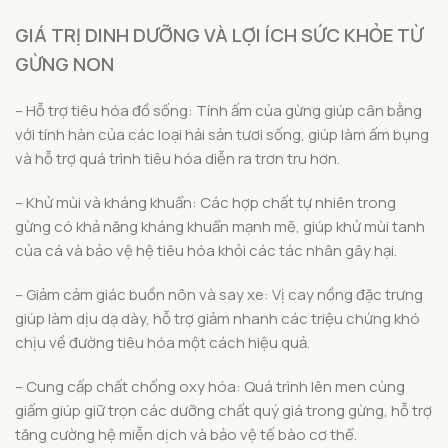
GIÁ TRỊ DINH DƯỠNG VÀ LỢI ÍCH SỨC KHỎE TỪ
GỪNG NON
– Hỗ trợ tiêu hóa đồ sống: Tính ấm của gừng giúp cân bằng
với tính hàn của các loại hải sản tươi sống, giúp làm ấm bụng
và hỗ trợ quá trình tiêu hóa diễn ra trơn tru hơn.
– Khử mùi và kháng khuẩn: Các hợp chất tự nhiên trong
gừng có khả năng kháng khuẩn mạnh mẽ, giúp khử mùi tanh
của cá và bảo vệ hệ tiêu hóa khỏi các tác nhân gây hại.
– Giảm cảm giác buồn nôn và say xe: Vị cay nồng đặc trưng
giúp làm dịu dạ dày, hỗ trợ giảm nhanh các triệu chứng khó
chịu về đường tiêu hóa một cách hiệu quả.
– Cung cấp chất chống oxy hóa: Quá trình lên men cùng
giấm giúp giữ trọn các dưỡng chất quý giá trong gừng, hỗ trợ
tăng cường hệ miễn dịch và bảo vệ tế bào cơ thể.