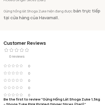
bán trực tiếp
Gừng hồng lát Shoga Zuke hiện đang được
tại cửa hàng của Havamall.
Customer Reviews
0 reviews
0
0
0
0
0
Be the first to review “Gừng Hồng Lát Shoga Zuke 1,5kg
– Shoga Zuke Pink Pickled Ginger Slices (Gari)”