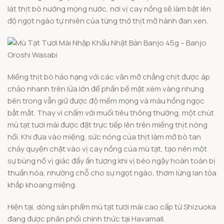
lát thịt bò nướng mọng nước, nơi vị cay nồng sẽ làm bật lên
độ ngọt ngào tự nhiên của từng thớ thịt mỡ hành đan xen.
Miếng thịt bò hảo hạng với các vân mỡ chằng chịt được áp
chảo nhanh trên lửa lớn để phần bề mặt xém vàng nhưng
bên trong vẫn giữ được độ mềm mọng và màu hồng ngọc
bắt mắt. Thay vì chấm với muối tiêu thông thường, một chút
mù tạt tươi mài được đặt trực tiếp lên trên miếng thịt nóng
hổi. Khi đưa vào miệng, sức nóng của thịt làm mỡ bò tan
chảy quyện chặt vào vị cay nồng của mù tạt, tạo nên một
sự bùng nổ vị giác đầy ấn tượng khi vị béo ngậy hoàn toàn bị
thuần hóa, nhường chỗ cho sự ngọt ngào, thơm lừng lan tỏa
khắp khoang miệng.
Hiện tại, dòng sản phẩm mù tạt tươi mài cao cấp từ Shizuoka
đang được phân phối chính thức tại Havamall.