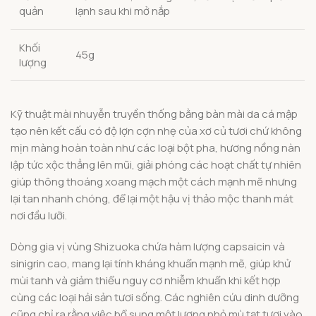
quản
lạnh sau khi mở nắp
Khối
45g
lượng
Kỹ thuật mài nhuyễn truyền thống bằng bàn mài da cá mập
tạo nên kết cấu có độ lợn cợn nhẹ của xơ củ tươi chứ không
mịn màng hoàn toàn như các loại bột pha, hương nồng nàn
lập tức xộc thẳng lên mũi, giải phóng các hoạt chất tự nhiên
giúp thông thoáng xoang mạch một cách mạnh mẽ nhưng
lại tan nhanh chóng, để lại một hậu vị thảo mộc thanh mát
nơi đầu lưỡi.
Dòng gia vị vùng Shizuoka chứa hàm lượng capsaicin và
sinigrin cao, mang lại tính kháng khuẩn mạnh mẽ, giúp khử
mùi tanh và giảm thiểu nguy cơ nhiễm khuẩn khi kết hợp
cùng các loại hải sản tươi sống. Các nghiên cứu dinh dưỡng
cũng chỉ ra rằng việc bổ sung một lượng nhỏ mù tạt tươi vào