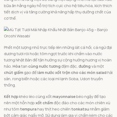
bữa ăn hằng ngày hỗ trợ tích cực cho hệ tiêu hóa, kích thích
tiết dịch vị và tăng cường khả năng hấp thụ dưỡng chất của
cơ thể.
Phết một lượng nhỏ trực tiếp lên những lát cá hồi, cá ngừ đại
dương tươi rói hoặc tôm ngọt trước khi chấm vào nước
tương Nhật Bản để tận hưởng sự cộng hưởng hương vị hoàn
hảo.
Hòa
tan
cùng nước tương
đậm đặc,
đường
và một
chút giấm
gạo để
làm nước xốt trộn cho các món salad
hải
sản, rong biển hoặc các loại mì lạnh Soba, Udon truyền
thống.
Kết hợp
khéo léo cùng xốt
mayonnaise
béo ngậy để tạo
nên một hỗn hợp
xốt chấm
độc đáo cho các món chiên xù
như tôm
tempura
hay thịt heo chiên
tonkatsu
nhằm giảm
bớt cảm giác ngấy mỡ. Sử dụng làm gia vị chấm kèm cho các