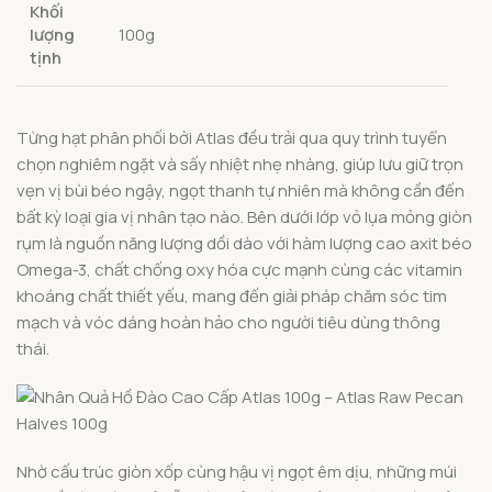
Khối
lượng
100g
tịnh
Từng hạt phân phối bởi Atlas đều trải qua quy trình tuyển
chọn nghiêm ngặt và sấy nhiệt nhẹ nhàng, giúp lưu giữ trọn
vẹn vị bùi béo ngậy, ngọt thanh tự nhiên mà không cần đến
bất kỳ loại gia vị nhân tạo nào. Bên dưới lớp vỏ lụa mỏng giòn
rụm là nguồn năng lượng dồi dào với hàm lượng cao axit béo
Omega-3, chất chống oxy hóa cực mạnh cùng các vitamin
khoáng chất thiết yếu, mang đến giải pháp chăm sóc tim
mạch và vóc dáng hoàn hảo cho người tiêu dùng thông
thái.
Nhờ cấu trúc giòn xốp cùng hậu vị ngọt êm dịu, những múi