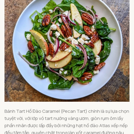
Bánh Tart Hồ Đào Caramel (Pecan Tart) chính là sự lựa chọn
tuyệt vời, với lớp vỏ tart nướng vàng ươm, giòn rụm ôm lấy
phần nhân được lấp đầy bởi những hạt hồ đào Atlas xếp nếp
đều tăm tắp, quyện chặt trong làn xốt caramel đường nâu