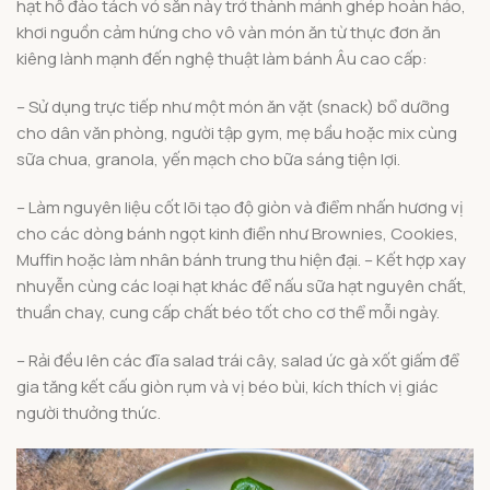
hạt hồ đào tách vỏ sẵn này trở thành mảnh ghép hoàn hảo,
khơi nguồn cảm hứng cho vô vàn món ăn từ thực đơn ăn
kiêng lành mạnh đến nghệ thuật làm bánh Âu cao cấp:
– Sử dụng trực tiếp như một món ăn vặt (snack) bổ dưỡng
cho dân văn phòng, người tập gym, mẹ bầu hoặc mix cùng
sữa chua, granola, yến mạch cho bữa sáng tiện lợi.
– Làm nguyên liệu cốt lõi tạo độ giòn và điểm nhấn hương vị
cho các dòng bánh ngọt kinh điển như Brownies, Cookies,
Muffin hoặc làm nhân bánh trung thu hiện đại. – Kết hợp xay
nhuyễn cùng các loại hạt khác để nấu sữa hạt nguyên chất,
thuần chay, cung cấp chất béo tốt cho cơ thể mỗi ngày.
– Rải đều lên các đĩa salad trái cây, salad ức gà xốt giấm để
gia tăng kết cấu giòn rụm và vị béo bùi, kích thích vị giác
người thưởng thức.