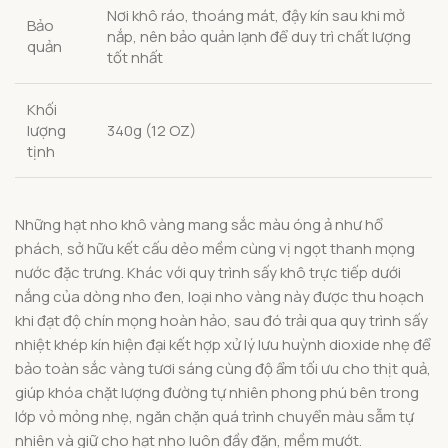
Nơi khô ráo, thoáng mát, đậy kín sau khi mở
Bảo
nắp, nên bảo quản lạnh để duy trì chất lượng
quản
tốt nhất
Khối
lượng
340g (12 OZ)
tịnh
Những hạt nho khô vàng mang sắc màu óng ả như hổ
phách, sở hữu kết cấu dẻo mềm cùng vị ngọt thanh mọng
nước đặc trưng. Khác với quy trình sấy khô trực tiếp dưới
nắng của dòng nho đen, loại nho vàng này được thu hoạch
khi đạt độ chín mọng hoàn hảo, sau đó trải qua quy trình sấy
nhiệt khép kín hiện đại kết hợp xử lý lưu huỳnh dioxide nhẹ để
bảo toàn sắc vàng tươi sáng cùng độ ẩm tối ưu cho thịt quả,
giúp khóa chặt lượng đường tự nhiên phong phú bên trong
lớp vỏ mỏng nhẹ, ngăn chặn quá trình chuyển màu sẫm tự
nhiên và giữ cho hạt nho luôn đầy đặn, mềm mướt.