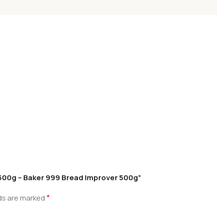
9 500g – Baker 999 Bread Improver 500g”
*
lds are marked