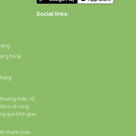
Social links:
 hàng
ng trả lại
 hàng
 thương nhân, tổ
stics về cung
g quá trình giao
in thanh toán.