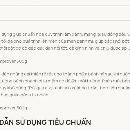
ên dụng giúp chuẩn hóa quy trình làm bánh, mang lại sự đồng đề
rợ tối đa cho quá trình lên men của men bánh mì, giúp các khối bột
hối bột có độ dẻo dai, đàn hồi tốt, dễ định hình và chịu được áp 
 đến những cải thiện rõ rệt cho thành phẩm bánh mì sau khi nướn
n tượng bánh nhanh bị ỉu mềm do độ ẩm môi trường. Phần ruột bá
t hay khô cứng. Trải qua quy trình sản xuất an toàn theo tiêu chu
n bảo quản bánh tự nhiên.
DẪN SỬ DỤNG TIÊU CHUẨN