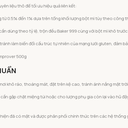
n liệu thô để tối ưu hiệu quả liên kết:
ừ 0.5% đến 1% dựa trên tổng khối lượng bột mì tùy theo công th
ần dùng theo tỷ lệ, trộn đều Baker 999 cùng với bột mì khô trướ
tránh làm biến đổi cấu trúc tự nhiên của mạng lưới gluten, đảm b
HUẨN
ơi khô ráo, thoáng mát, đặt trên kệ cao, tránh ánh nắng mặt trời
 cần gập chặt miệng túi hoặc cho lượng phụ gia còn lại vào hũ đậy
hiện đã có mặt và được phân phối chính thức trên các hệ thống 