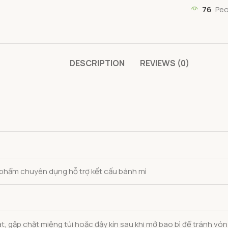
76
Peo
DESCRIPTION
REVIEWS (0)
 phẩm chuyên dụng hỗ trợ kết cấu bánh mì
m
t, gập chặt miệng túi hoặc đậy kín sau khi mở bao bì để tránh vó