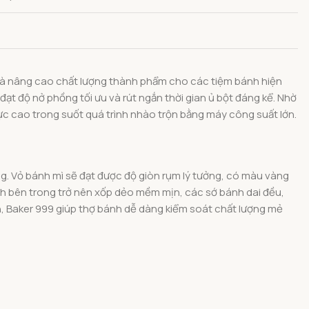
u và nâng cao chất lượng thành phẩm cho các tiệm bánh hiện
 đạt độ nở phồng tối ưu và rút ngắn thời gian ủ bột đáng kể. Nhờ
lực cao trong suốt quá trình nhào trộn bằng máy công suất lớn.
g. Vỏ bánh mì sẽ đạt được độ giòn rụm lý tưởng, có màu vàng
nh bên trong trở nên xốp dẻo mềm mịn, các sớ bánh dai đều,
ẩn, Baker 999 giúp thợ bánh dễ dàng kiểm soát chất lượng mẻ