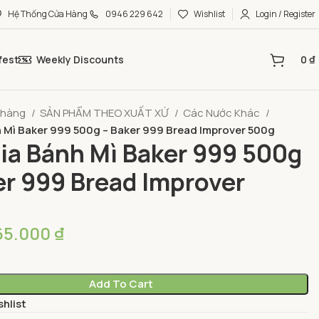
Hệ Thống Cửa Hàng
0946 229 642
Wishlist
Login / Register
fest
Weekly Discounts
0
₫
 hàng
SẢN PHẨM THEO XUẤT XỨ
Các Nước Khác
 Mì Baker 999 500g – Baker 999 Bread Improver 500g
ia Bánh Mì Baker 999 500g
er 999 Bread Improver
65.000
₫
Add To Cart
shlist