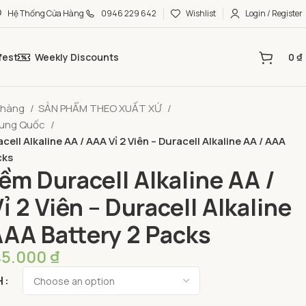
Hệ Thống Cửa Hàng
0946 229 642
Wishlist
Login / Register
fest
Weekly Discounts
0
₫
 hàng
SẢN PHẨM THEO XUẤT XỨ
rung Quốc
cell Alkaline AA / AAA Vỉ 2 Viên – Duracell Alkaline AA / AAA
cks
iềm Duracell Alkaline AA /
ỉ 2 Viên – Duracell Alkaline
AAA Battery 2 Packs
45.000
₫
H