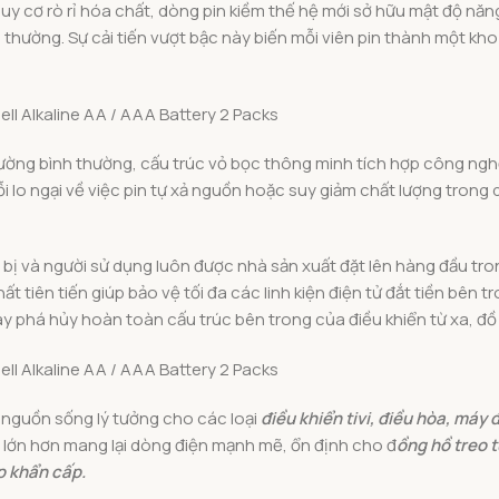
uy cơ rò rỉ hóa chất, dòng pin kiềm thế hệ mới sở hữu mật độ năng
hường. Sự cải tiến vượt bậc này biến mỗi viên pin thành một kho 
trường bình thường, cấu trúc vỏ bọc thông minh tích hợp công n
i lo ngại về việc pin tự xả nguồn hoặc suy giảm chất lượng trong 
 bị và người sử dụng luôn được nhà sản xuất đặt lên hàng đầu tro
t tiên tiến giúp bảo vệ tối đa các linh kiện điện tử đắt tiền bên
ay phá hủy hoàn toàn cấu trúc bên trong của điều khiển từ xa, đồ
h nguồn sống lý tưởng cho các loại
điều khiển tivi, điều hòa, máy
lớn hơn mang lại dòng điện mạnh mẽ, ổn định cho đ
ồng hồ treo 
p khẩn cấp.