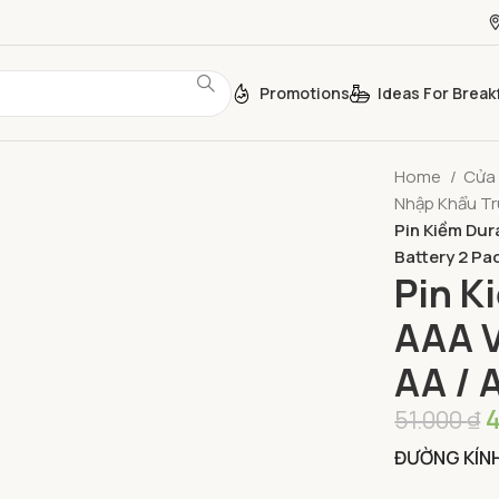
Promotions
Ideas For Break
Home
Cửa
Nhập Khẩu T
Pin Kiềm Dura
Battery 2 Pa
Pin K
AAA V
AA / 
51.000
₫
ĐƯỜNG KÍN