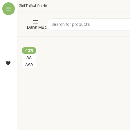
Giới Thiệu
Liên Hệ
Danh Mục
-12%
AA
AAA