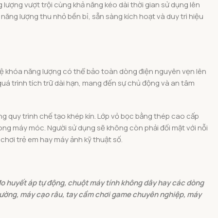
 lượng vượt trội cùng khả năng kéo dài thời gian sử dụng lên
năng lượng thu nhỏ bền bỉ, sẵn sàng kích hoạt và duy trì hiệu
ghệ khóa năng lượng có thể bảo toàn dòng điện nguyên vẹn lên
quá trình tích trữ dài hạn, mang đến sự chủ động và an tâm
ng quy trình chế tạo khép kín. Lớp vỏ bọc bằng thép cao cấp
 trong máy móc. Người sử dụng sẽ không còn phải đối mặt với nỗi
 chơi trẻ em hay máy ảnh kỹ thuật số.
 đo huyết áp tự động, chuột máy tính không dây hay các dòng
tường, máy cạo râu, tay cầm chơi game chuyên nghiệp, máy