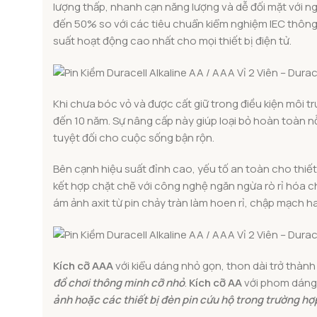
lượng thấp, nhanh cạn năng lượng và dễ đối mặt với ng
đến 50% so với các tiêu chuẩn kiểm nghiệm IEC thông t
suất hoạt động cao nhất cho mọi thiết bị điện tử.
Khi chưa bóc vỏ và được cất giữ trong điều kiện môi 
đến 10 năm. Sự nâng cấp này giúp loại bỏ hoàn toàn nỗ
tuyệt đối cho cuộc sống bận rộn.
Bên cạnh hiệu suất đỉnh cao, yếu tố an toàn cho thiết
kết hợp chặt chẽ với công nghệ ngăn ngừa rò rỉ hóa chấ
ám ảnh axit từ pin chảy tràn làm hoen rỉ, chập mạch h
Kích cỡ AAA
với kiểu dáng nhỏ gọn, thon dài trở thàn
đồ chơi thông minh cỡ nhỏ
.
Kích cỡ AA
với phom dáng 
ảnh hoặc các thiết bị đèn pin cứu hộ trong trường hợ