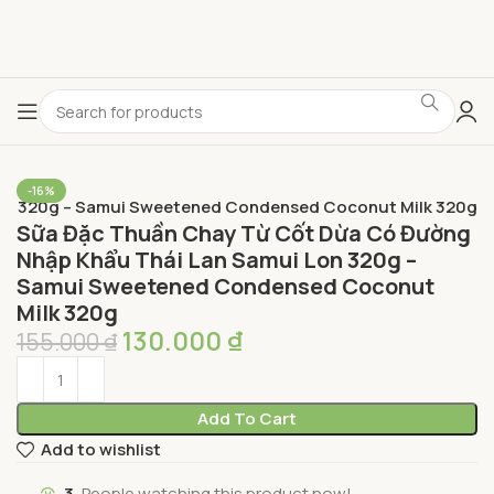
-16%
Lon 320g – Samui Sweetened Condensed Coconut Milk 320g
Sữa Đặc Thuần Chay Từ Cốt Dừa Có Đường
Nhập Khẩu Thái Lan Samui Lon 320g –
Samui Sweetened Condensed Coconut
Milk 320g
130.000
₫
155.000
₫
Add To Cart
Add to wishlist
3
People watching this product now!