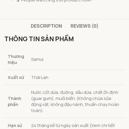
DESCRIPTION
REVIEWS (0)
THÔNG TIN SẢN PHẨM
Thương
Samui
hiệu
Xuất xứ
Thái Lan
Nước cốt dừa, đường, dầu dừa, chất ổn định
Thành
(guar gum), muối biển. (Không chứa sữa
phần
động vật, không đậu nành, thuần chay hoàn
toàn).
Hạn sử
24 tháng kể từ ngày sản xuất (Xem chi tiết