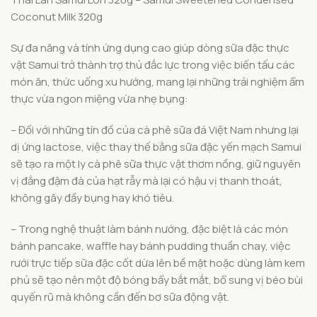
Sự đa năng và tính ứng dụng cao giúp dòng sữa đặc thực
vật Samui trở thành trợ thủ đắc lực trong việc biến tấu các
món ăn, thức uống xu hướng, mang lại những trải nghiệm ẩm
thực vừa ngon miệng vừa nhẹ bụng:
– Đối với những tín đồ của cà phê sữa đá Việt Nam nhưng lại
dị ứng lactose, việc thay thế bằng sữa đặc yến mạch Samui
sẽ tạo ra một ly cà phê sữa thực vật thơm nồng, giữ nguyên
vị đắng đậm đà của hạt rẫy mà lại có hậu vị thanh thoát,
không gây đầy bụng hay khó tiêu.
– Trong nghệ thuật làm bánh nướng, đặc biệt là các món
bánh pancake, waffle hay bánh pudding thuần chay, việc
rưới trực tiếp sữa đặc cốt dừa lên bề mặt hoặc dùng làm kem
phủ sẽ tạo nên một độ bóng bẩy bắt mắt, bổ sung vị béo bùi
quyến rũ mà không cần đến bơ sữa động vật.