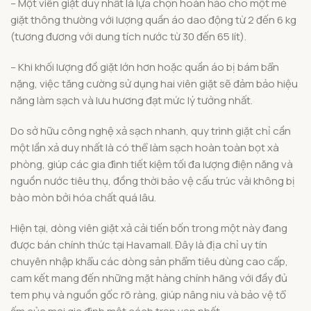
– Một viên giặt duy nhất là lựa chọn hoàn hảo cho một mẻ
giặt thông thường với lượng quần áo dao động từ 2 đến 6 kg
(tương đương với dung tích nước từ 30 đến 65 lít).
– Khi khối lượng đồ giặt lớn hơn hoặc quần áo bị bám bẩn
nặng, việc tăng cường sử dụng hai viên giặt sẽ đảm bảo hiệu
năng làm sạch và lưu hương đạt mức lý tưởng nhất.
Do sở hữu công nghệ xả sạch nhanh, quy trình giặt chỉ cần
một lần xả duy nhất là có thể làm sạch hoàn toàn bọt xà
phòng, giúp các gia đình tiết kiệm tối đa lượng điện năng và
nguồn nước tiêu thụ, đồng thời bảo vệ cấu trúc vải không bị
bào mòn bởi hóa chất quá lâu.
Hiện tại, dòng viên giặt xả cải tiến bốn trong một này đang
được bán chính thức tại Havamall. Đây là địa chỉ uy tín
chuyên nhập khẩu các dòng sản phẩm tiêu dùng cao cấp,
cam kết mang đến những mặt hàng chính hãng với đầy đủ
tem phụ và nguồn gốc rõ ràng, giúp nâng niu và bảo vệ tổ