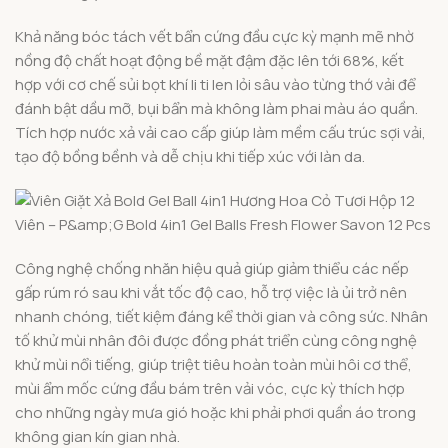
Khả năng bóc tách vết bẩn cứng đầu cực kỳ mạnh mẽ nhờ
nồng độ chất hoạt động bề mặt đậm đặc lên tới 68%, kết
hợp với cơ chế sủi bọt khí li ti len lỏi sâu vào từng thớ vải để
đánh bật dầu mỡ, bụi bẩn mà không làm phai màu áo quần.
Tích hợp nước xả vải cao cấp giúp làm mềm cấu trúc sợi vải,
tạo độ bồng bềnh và dễ chịu khi tiếp xúc với làn da.
Công nghệ chống nhăn hiệu quả giúp giảm thiểu các nếp
gấp rúm ró sau khi vắt tốc độ cao, hỗ trợ việc là ủi trở nên
nhanh chóng, tiết kiệm đáng kể thời gian và công sức. Nhân
tố khử mùi nhân đôi được đồng phát triển cùng công nghệ
khử mùi nổi tiếng, giúp triệt tiêu hoàn toàn mùi hôi cơ thể,
mùi ẩm mốc cứng đầu bám trên vải vóc, cực kỳ thích hợp
cho những ngày mưa gió hoặc khi phải phơi quần áo trong
không gian kín gian nhà.