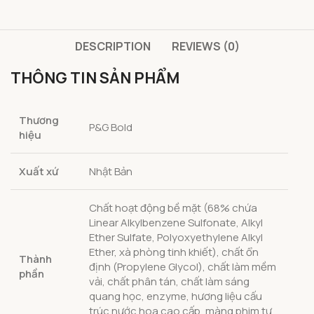
DESCRIPTION
REVIEWS (0)
THÔNG TIN SẢN PHẨM
Thương
P&G Bold
hiệu
Xuất xứ
Nhật Bản
Chất hoạt động bề mặt (68% chứa
Linear Alkylbenzene Sulfonate, Alkyl
Ether Sulfate, Polyoxyethylene Alkyl
Ether, xà phòng tinh khiết), chất ổn
Thành
định (Propylene Glycol), chất làm mềm
phần
vải, chất phân tán, chất làm sáng
quang học, enzyme, hương liệu cấu
trúc nước hoa cao cấp, màng phim tự