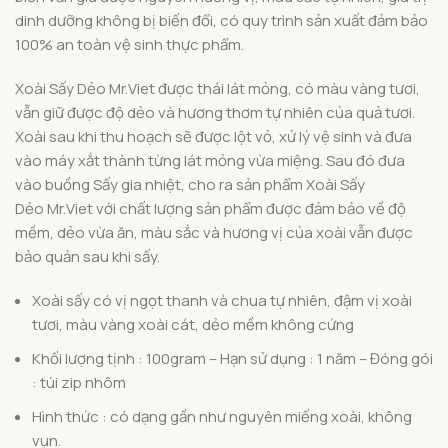
dinh dưỡng không bị biến đổi, có quy trình sản xuất đảm bảo
100% an toàn vệ sinh thực phẩm.
Xoài Sấy Dẻo Mr.Viet được thái lát mỏng, có màu vàng tươi,
vẫn giữ được độ dẻo và hương thơm tự nhiên của quả tươi.
Xoài sau khi thu hoạch sẽ được lột vỏ, xử lý vệ sinh và đưa
vào máy xắt thành từng lát mỏng vừa miệng. Sau đó đưa
vào buồng Sấy gia nhiệt, cho ra sản phẩm Xoài Sấy
Dẻo Mr.Viet với chất lượng sản phẩm được đảm bảo về độ
mềm, dẻo vừa ăn, màu sắc và hương vị của xoài vẫn được
bảo quản sau khi sấy.
Xoài sấy có vị ngọt thanh và chua tự nhiên, đậm vị xoài
tươi, màu vàng xoài cát, dẻo mềm không cứng
Khối lượng tịnh : 100gram – Hạn sử dụng : 1 năm – Đóng gói
: túi zip nhôm
Hình thức : có dạng gần như nguyên miếng xoài, không
vụn.