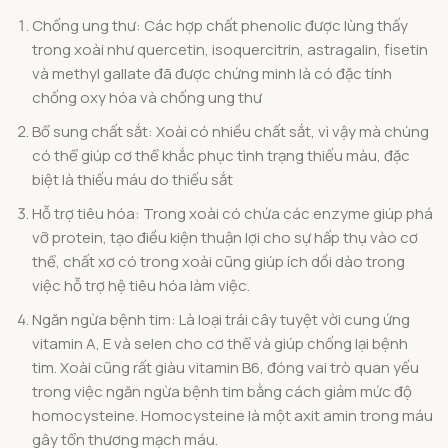
Chống ung thư: Các hợp chất phenolic được lùng thấy
trong xoài như quercetin, isoquercitrin, astragalin, fisetin
và methyl gallate đã được chứng minh là có đặc tính
chống oxy hóa và chống ung thư
Bổ sung chất sắt: Xoài có nhiều chất sắt, vì vậy mà chúng
có thể giúp cơ thể khắc phục tình trạng thiếu màu, đặc
biệt là thiếu máu do thiếu sắt
Hỗ trợ tiêu hóa: Trong xoài có chứa các enzyme giúp phá
vỡ protein, tạo điều kiện thuận lợi cho sự hấp thụ vào cơ
thể, chất xơ có trong xoài cũng giúp ích dồi dào trong
việc hỗ trợ hệ tiêu hóa làm việc.
Ngăn ngừa bệnh tim: Là loại trái cây tuyệt vời cung ứng
vitamin A, E và selen cho cơ thể và giúp chống lại bệnh
tim. Xoài cũng rất giàu vitamin B6, đóng vai trò quan yếu
trong việc ngăn ngừa bệnh tim bằng cách giảm mức độ
homocysteine. Homocysteine là một axit amin trong máu
gây tổn thương mạch máu.