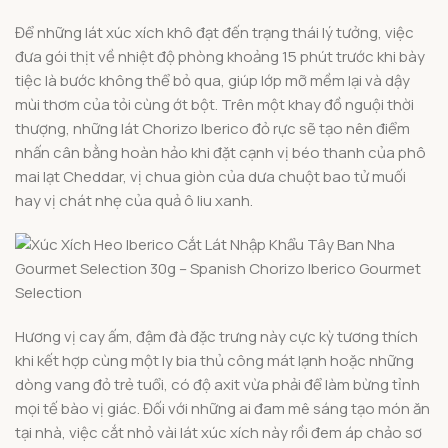
Để những lát xúc xích khô đạt đến trạng thái lý tưởng, việc
đưa gói thịt về nhiệt độ phòng khoảng 15 phút trước khi bày
tiệc là bước không thể bỏ qua, giúp lớp mỡ mềm lại và dậy
mùi thơm của tỏi cùng ớt bột. Trên một khay đồ nguội thời
thượng, những lát Chorizo Iberico đỏ rực sẽ tạo nên điểm
nhấn cân bằng hoàn hảo khi đặt cạnh vị béo thanh của phô
mai lạt Cheddar, vị chua giòn của dưa chuột bao tử muối
hay vị chát nhẹ của quả ô liu xanh.
Hương vị cay ấm, đậm đà đặc trưng này cực kỳ tương thích
khi kết hợp cùng một ly bia thủ công mát lạnh hoặc những
dòng vang đỏ trẻ tuổi, có độ axit vừa phải để làm bừng tỉnh
mọi tế bào vị giác. Đối với những ai đam mê sáng tạo món ăn
tại nhà, việc cắt nhỏ vài lát xúc xích này rồi đem áp chảo sơ