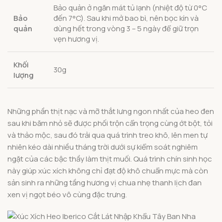
Bảo quản ở ngăn mát tủ lạnh (nhiệt độ từ 0°C
Bảo
đến 7°C). Sau khi mở bao bì, nên bọc kín và
quản
dùng hết trong vòng 3 – 5 ngày để giữ trọn
vẹn hương vị.
Khối
30g
lượng
Những phần thịt nạc và mỡ thắt lưng ngon nhất của heo đen
sau khi băm nhỏ sẽ được phối trộn cẩn trọng cùng ớt bột, tỏi
và thảo mộc, sau đó trải qua quá trình treo khô, lên men tự
nhiên kéo dài nhiều tháng trời dưới sự kiểm soát nghiêm
ngặt của các bậc thầy làm thịt muối. Quá trình chín sinh học
này giúp xúc xích không chỉ đạt độ khô chuẩn mực mà còn
sản sinh ra những tầng hương vị chua nhẹ thanh lịch đan
xen vị ngọt béo vô cùng đặc trưng.