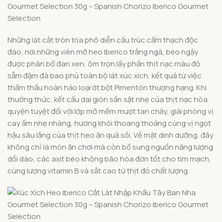
Những lát cắt tròn trịa phô diễn cấu trúc cẩm thạch độc
đáo, nơi những viên mỡ heo Iberico trắng ngà, béo ngậy
được phân bổ đan xen, ôm trọn lấy phần thịt nạc màu đỏ
sẫm đậm đà bao phủ toàn bộ lát xúc xích, kết quả từ việc
thẩm thấu hoàn hảo loại ớt bột Pimentón thượng hạng. Khi
thưởng thức, kết cấu dai giòn sần sật nhẹ của thịt nạc hòa
quyện tuyệt đối với lớp mỡ mềm mượt tan chảy, giải phóng vị
cay ấm nhẹ nhàng, hương khói thoang thoảng cùng vị ngọt
hậu sâu lắng của thịt heo ăn quả sồi. Về mặt dinh dưỡng, đây
không chỉ là món ăn chơi mà còn bổ sung nguồn năng lượng
dồi dào, các axit béo không bão hòa đơn tốt cho tim mạch,
cùng lượng vitamin B và sắt cao từ thịt đỏ chất lượng.