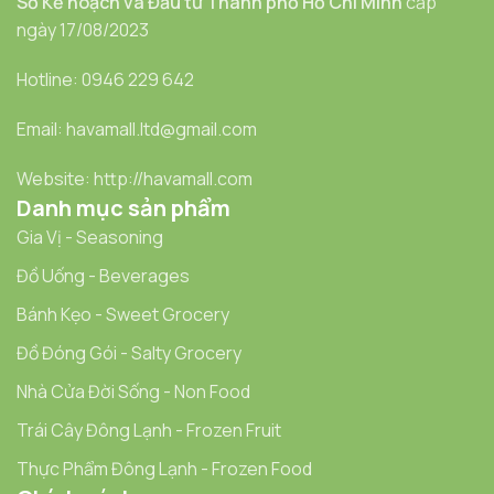
Sở Kế hoạch và Đầu tư Thành phố Hồ Chí Minh
cấp
ngày 17/08/2023
Hotline: 0946 229 642
Email: havamall.ltd@gmail.com
Website: http://havamall.com
Danh mục sản phẩm
Gia Vị - Seasoning
Đồ Uống - Beverages
Bánh Kẹo - Sweet Grocery
Đồ Đóng Gói - Salty Grocery
Nhà Cửa Đời Sống - Non Food
Trái Cây Đông Lạnh - Frozen Fruit
Thực Phẩm Đông Lạnh - Frozen Food