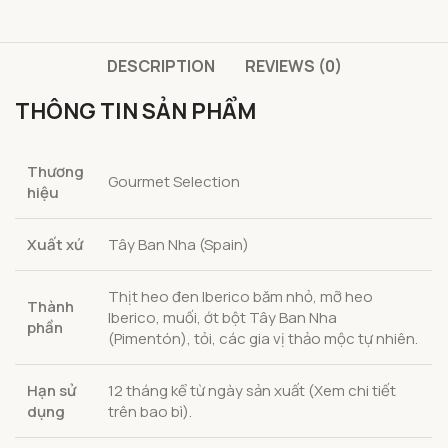
DESCRIPTION
REVIEWS (0)
THÔNG TIN SẢN PHẨM
Thương
Gourmet Selection
hiệu
Xuất xứ
Tây Ban Nha (Spain)
Thịt heo đen Iberico băm nhỏ, mỡ heo
Thành
Iberico, muối, ớt bột Tây Ban Nha
phần
(Pimentón), tỏi, các gia vị thảo mộc tự nhiên.
Hạn sử
12 tháng kể từ ngày sản xuất (Xem chi tiết
dụng
trên bao bì).