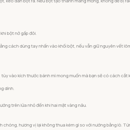
t, kéo dãn bột ra. Nếu bột tạo thành màng mỏng, không dễ bị r
khi bột nở gấp đôi.
ằng cách dùng tay nhấn vào khối bột, nếu vẫn giữ nguyên vết lõm 
.
h, tùy vào kích thước bánh mì mong muốn mà bạn sẽ có cách cắt 
g dính.
ướng trên lửa nhỏ đến khi hai mặt vàng nâu.
 chóng, hương vị lại không thua kém gì so với nướng bằng lò. Từ