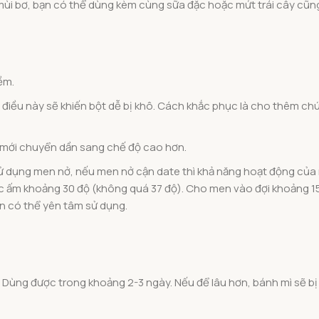
ùi bơ, bạn có thể dùng kèm cùng sữa đặc hoặc mứt trái cây cũng
ềm.
điều này sẽ khiến bột dễ bị khô. Cách khắc phục là cho thêm ch
 mới chuyển dần sang chế độ cao hơn.
 sử dụng men nở, nếu men nở cận date thì khả năng hoạt động củ
ớc ấm khoảng 30 độ (không quá 37 độ). Cho men vào đợi khoảng 1
ạn có thể yên tâm sử dụng.
. Dùng được trong khoảng 2-3 ngày. Nếu để lâu hơn, bánh mì sẽ bị