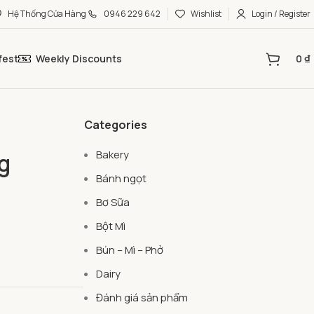
Hệ Thống Cửa Hàng
0946 229 642
Wishlist
Login / Register
fest
Weekly Discounts
0
₫
Categories
Bakery
g
Bánh ngọt
Bơ Sữa
Bột Mì
Bún – Mì – Phở
Dairy
Đánh giá sản phẩm