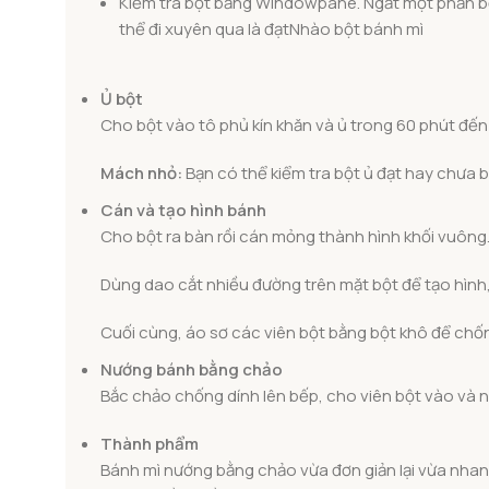
Kiểm tra bột bằng Windowpane. Ngắt một phần bộ
thể đi xuyên qua là đạtNhào bột bánh mì
Ủ bột
Cho bột vào tô phủ kín khăn và ủ trong 60 phút đến 
Mách nhỏ:
Bạn có thể kiểm tra bột ủ đạt hay chưa b
Cán và tạo hình bánh
Cho bột ra bàn rồi cán mỏng thành hình khối vuông
Dùng dao cắt nhiều đường trên mặt bột để tạo hìn
Cuối cùng, áo sơ các viên bột bằng bột khô để chốn
Nướng bánh bằng chảo
Bắc chảo chống dính lên bếp, cho viên bột vào và n
Thành phẩm
Bánh mì nướng bằng chảo vừa đơn giản lại vừa nhanh