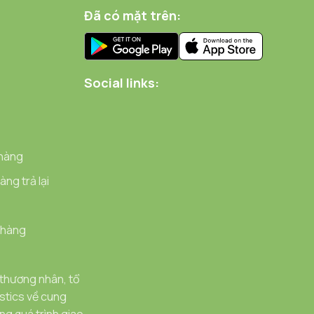
Đã có mặt trên:
Social links:
 hàng
ng trả lại
 hàng
 thương nhân, tổ
stics về cung
g quá trình giao