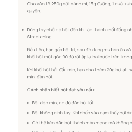
Cho vào tô 250g bột bánh mì, 15g đường, 1 quả trứn
quyện.
Dùng tay nhồi sơ bột đến khi tạo thành khối đồng nh
Strectching
Đầu tiên, bạn gấp bột lại, sau đó dùng mu bàn ấn và 
khối bột một góc 90 độ rồi lặp lại hai bước trên trong
Khi khối bột bắt đầu mịn, bạn cho thêm 20g bơ lạt, s
mịn, đàn hồi.
Cách nhận biết bột đạt yêu cầu:
Bột dẻo mịn, có độ đàn hồi tốt.
Bột không dính tay: Khi nhấn vào cảm thấy hơi dín
Có thể kéo dãn bột thành màn mỏng mà không bị