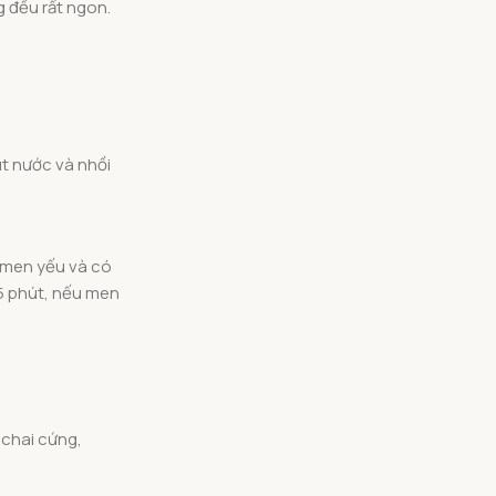
 đều rất ngon.
út nước và nhồi
a men yếu và có
5 phút, nếu men
 chai cứng,