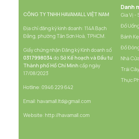
Danh 
CÔNG TY TNHH HAVAMALL VIỆT NAM
Gia Vị -
Đồ Uống
Địa chỉ đăng ký kinh doanh: 114A Bạch
Đằng, phường Tân Sơn Hoà, TPHCM.
Bánh Kẹ
Đồ Đóng
Giấy chứng nhận Đăng ký Kinh doanh số
0317998034
do
Sở Kế hoạch và Đầu tư
Nhà Cửa
Thành phố Hồ Chí Minh
cấp ngày
Trái Cây
17/08/2023
Thực Ph
Hotline: 0946 229 642
Email: havamall.ltd@gmail.com
Website: http://havamall.com