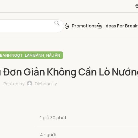
Promotions
Ideas For Break
,
,
BÁNH NGỌT
LÀM BÁNH
NẤU ĂN
 Đơn Giản Không Cần Lò Nướn
Posted by
Dinhbao.ly
1 giờ 30 phút
4 người