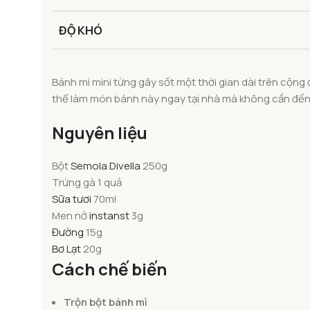
ĐỘ KHÓ
Bánh mì mini từng gây sốt một thời gian dài trên cộn
thể làm món bánh này ngay tại nhà mà không cần đến l
Nguyên liệu
Bột
Semola Divella
250g
Trứng gà 1 quả
Sữa tươi
70ml
Men nở
instanst
3g
Đường
15g
Bơ Lạt
20g
Cách chế biến
Trộn bột bánh mì