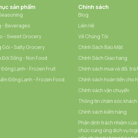
mục sản phẩm
Chính sách
 Seasoning
Blog
 - Beverages
Liên Hệ
o - Sweet Grocery
Về Chúng Tôi
 Gói - Salty Grocery
Chính Sách Bảo Mật
 Đời Sống - Non Food
Chính Sách Giao hàng
 Đông Lạnh - Frozen Fruit
Chính sách mua và đổi, trả
ẩm Đông Lạnh - Frozen Food
Chính sách hoàn tiền cho hà
Chính sách vận chuyển
Thông tin chăm sóc khách
Chính sách kiểm hàng
Phân định trách nhiệm của
chức cung ứng dịch vụ logi
cấp chứng từ hàng hóa tron