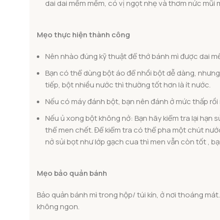
dai dai mềm mềm, có vị ngọt nhẹ và thơm nức mũi m
Mẹo thực hiện thành công
Nên nhào đúng kỹ thuật để thớ bánh mì được dai m
Bạn có thể dùng bột áo để nhồi bột dễ dàng, nhưng 
tiếp, bột nhiều nước thì thường tốt hơn là ít nước.
Nếu có máy đánh bột, bạn nên đánh ở mức thấp rồi
Nếu ủ xong bột không nở: Bạn hãy kiểm tra lại hạn
thể men chết. Để kiểm tra có thể pha một chút nư
nở sủi bọt như lớp gạch cua thì men vẫn còn tốt , b
Mẹo bảo quản bánh
Bảo quản bánh mì trong hộp/ túi kín, ở nơi thoáng mát
không ngon.