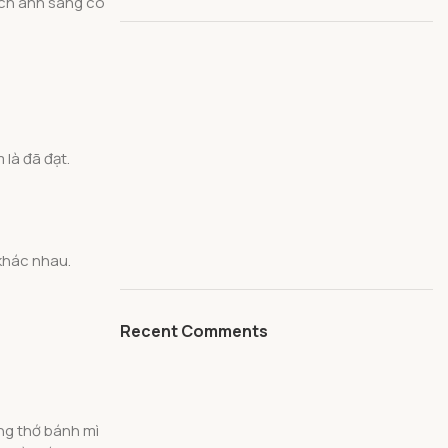
ách ánh sáng có
là đã đạt.
khác nhau.
Recent Comments
ng thớ bánh mì