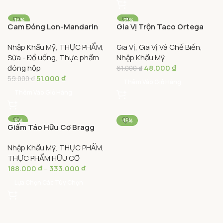
-14%
-21%
Cam Đóng Lon-Mandarin
Gia Vị Trộn Taco Ortega
Orange In Light Syrup Dole
Original 28g – Ortega Taco
Nhập Khẩu Mỹ
,
THỰC PHẨM
,
Gia Vị
,
Gia Vị Và Chế Biến
,
425g
Seasoning Mix
Sữa - Đồ uống
,
Thực phẩm
Nhập Khẩu Mỹ
đóng hộp
48.000
₫
61.000
₫
51.000
₫
59.000
₫
Thêm Vào Giỏ Hàng
Thêm Vào Giỏ Hàng
-8%
-15%
Giấm Táo Hữu Cơ Bragg
473ML
473ml – Organic Apple
946ML
Nhập Khẩu Mỹ
,
THỰC PHẨM
,
Cider Vinegar
THỰC PHẨM HỮU CƠ
188.000
₫
–
333.000
₫
Lựa Chọn Các Tùy Chọn
Hạnh Nhân Lát Nhập Khẩu