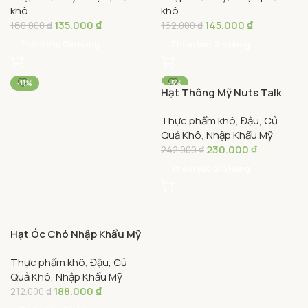
Thêm Vào Giỏ Hàng
Thêm Vào Giỏ Hàng
-11%
-5%
Hạt Thông Mỹ Nuts Talk
300g – Natural Pine Nuts
Thực phẩm khô
,
Đậu, Củ
Quả Khô
,
Nhập Khẩu Mỹ
230.000
₫
242.000
₫
Thêm Vào Giỏ Hàng
Hạt Óc Chó Nhập Khẩu Mỹ
Atlas Garden 265g – Atlas
Thực phẩm khô
,
Đậu, Củ
Garden Raw Walnut
Quả Khô
,
Nhập Khẩu Mỹ
188.000
₫
212.000
₫
Thêm Vào Giỏ Hàng
-10%
-10%
Kem Vị Bánh Quy Và Kem
Kem Vị Cà Phê Haagen
SOLD OUT