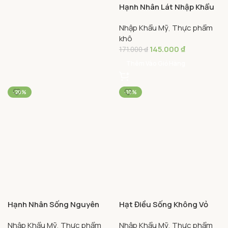
Mỹ Atlas Garden 265g –
Nhập Khẩu Mỹ
,
Thực phẩm
Atlas Garden Sliced
khô
Almond
145.000
₫
171.000
₫
Thêm Vào Giỏ Hàng
-20%
-10%
Hạnh Nhân Sống Nguyên
Hạt Điều Sống Không Vỏ
Vỏ Nhập Khẩu Mỹ Atlas
Atlas Garden 265g – Atlas
Nhập Khẩu Mỹ
,
Thực phẩm
Nhập Khẩu Mỹ
,
Thực phẩm
Garden 265g – Atlas
Garden Raw Cashew
khô
khô
Garden Raw Almond
135.000
₫
145.000
₫
168.000
₫
162.000
₫