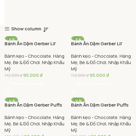
Show column
-15%
-15%
Bánh Ăn Dặm Gerber Lil’
Bánh Ăn Dặm Gerber Lil’
Crunchies Vị Phô Mai 42g –
Crunchies Vị Rau Củ 42g –
Bánh kẹo - Chocolate
,
Hàng
Bánh kẹo - Chocolate
,
Hàng
Gerber Lil’ Crunchies Mild
Gerber Lil’ Crunchies
Mẹ, Bé & Đồ Chơi
,
Nhập Khẩu
Mẹ, Bé & Đồ Chơi
,
Nhập Khẩu
Cheddar Baked Grain
Veggie Dip Baked Grain
Mỹ
Mỹ
Snack
Snack
95.000
₫
95.000
₫
112.000
₫
112.000
₫
Thêm Vào Giỏ Hàng
Thêm Vào Giỏ Hàng
-16%
-16%
Bánh Ăn Dặm Gerber Puffs
Bánh Ăn Dặm Gerber Puffs
Hình Ngôi Sao Vị Chuối 42g
Hình Ngôi Sao Vị Dâu Táo
Bánh kẹo - Chocolate
,
Hàng
Bánh kẹo - Chocolate
,
Hàng
– Gerber Puffs Puffed Grain
Hũ 42g – Gerber Puffs
Mẹ, Bé & Đồ Chơi
,
Nhập Khẩu
Mẹ, Bé & Đồ Chơi
,
Nhập Khẩu
Snack Banana
Puffed Grain Snack
Mỹ
Mỹ
Strawberry Apple