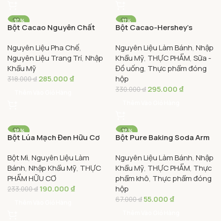
-10%
-11%
Bột Cacao Nguyên Chất
Bột Cacao-Hershey’s
226G
Làm Bánh Nhập Khẩu Mỹ
Cocoa Powder 226g
453G
Nguyên Liệu Pha Chế
,
Nguyên Liệu Làm Bánh
,
Nhập
Nestle Toll House 226g –
Nguyên Liệu Trang Trí
,
Nhập
Khẩu Mỹ
,
THỰC PHẨM
,
Sữa -
Nestle Toll House 100%
Khẩu Mỹ
Đồ uống
,
Thực phẩm đóng
Pure Cocoa Perfect For
285.000
₫
hộp
Baking
318.000
₫
295.000
₫
330.000
₫
Thêm Vào Giỏ Hàng
Thêm Vào Giỏ Hàng
-18%
-18%
Bột Lúa Mạch Đen Hữu Cơ
Bột Pure Baking Soda Arm
22G
Nguyên Cám Bob’s Red Mill
& Harmmer 454g
454G
Bột Mì
,
Nguyên Liệu Làm
Nguyên Liệu Làm Bánh
,
Nhập
567g – Bob’s Red Mill
Bánh
,
Nhập Khẩu Mỹ
,
THỰC
Khẩu Mỹ
,
THỰC PHẨM
,
Thực
Organic Stone Ground
PHẨM HỮU CƠ
phẩm khô
,
Thực phẩm đóng
Dark Rye Flour
190.000
₫
hộp
233.000
₫
55.000
₫
67.000
₫
Thêm Vào Giỏ Hàng
Thêm Vào Giỏ Hàng