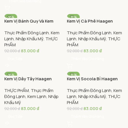
Haagen Dazs Hộp 100ml –
Dazs Hộp 100ml – Coffee
Thực Phẩm Đông Lạnh
,
Kem
Thực Phẩm Đông Lạnh
,
Kem
Cookies & Dream Minicup
Minicup
Lạnh
,
Nhập Khẩu Mỹ
,
THỰC
Lạnh
,
Nhập Khẩu Mỹ
,
THỰC
PHẨM
PHẨM
83.000
₫
83.000
₫
92.000
₫
92.000
₫
Đọc Tiếp
Thêm Vào Giỏ Hàng
-10%
-10%
Kem Vị Dây Tây Haagen
Kem Vị Socola Bỉ Haagen
SOLD OUT
Dazs Hộp 100ml –
Dazs Hộp 100ml – Belgian
THỰC PHẨM
,
Thực Phẩm
Thực Phẩm Đông Lạnh
,
Kem
Strawberry Minicup
Chocolate Minicup
Đông Lạnh
,
Kem Lạnh
,
Nhập
Lạnh
,
Nhập Khẩu Mỹ
,
THỰC
Khẩu Mỹ
PHẨM
83.000
₫
83.000
₫
92.000
₫
92.000
₫
Đọc Tiếp
Thêm Vào Giỏ Hàng
Loading...