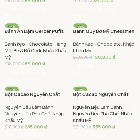
89.000
₫
89.000
₫
106.000
₫
106.000
₫
Thêm Vào Giỏ Hàng
Thêm Vào Giỏ Hàng
-16%
-10%
Bánh Ăn Dặm Gerber Puffs
Bánh Quy Bơ Mỹ Chessmen
SOLD OUT
Hình Ngôi Sao Vị Việt Quất
Pepperidge Farm Hộp
Bánh kẹo - Chocolate
,
Hàng
Bánh kẹo - Chocolate
,
Nhập
Hũ 42g – Gerber Puffs
Thiếc 206g – American
Mẹ, Bé & Đồ Chơi
,
Nhập Khẩu
Khẩu Mỹ
Puffed Grain Snack
Butter Cookies Chessmen
Mỹ
190.000
₫
Blueberry
210.000
₫
89.000
₫
106.000
₫
Đọc Tiếp
Thêm Vào Giỏ Hàng
-10%
-10%
Bột Cacao Nguyên Chất
Bột Cacao Nguyên Chất
Không Đường Nhập Khẩu
Làm Bánh Không Đường
Nguyên Liệu Làm Bánh
,
Nguyên Liệu Làm Bánh
,
Mỹ Good & Gather 226g –
Nhập Khẩu Mỹ Great Value
Nguyên Liệu Pha Chế
,
Nhập
Nguyên Liệu Pha Chế
,
Nhập
Good & Gather
227g – Great Value Baking
Khẩu Mỹ
Khẩu Mỹ
Unsweetened 100% Cocoa
Cocoa Unsweetened
285.000
₫
335.000
₫
Powder
Cocoa Powder
318.000
₫
371.000
₫
Thêm Vào Giỏ Hàng
Thêm Vào Giỏ Hàng