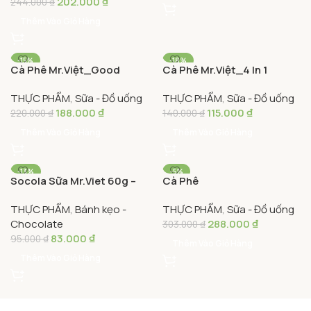
202.000
₫
244.000
₫
Thêm Vào Giỏ Hàng
-15%
-18%
Cà Phê Mr.Việt_Good
Cà Phê Mr.Việt_4 In 1
Morning Việt
Cappuccino_MR.VIET
THỰC PHẨM
,
Sữa - Đồ uống
THỰC PHẨM
,
Sữa - Đồ uống
Nam_250gr_Rang Xay –
INSTANT COFFEE
188.000
₫
115.000
₫
MR.VIET CAFE GOOD
220.000
₫
140.000
₫
MORNING
Thêm Vào Giỏ Hàng
Thêm Vào Giỏ Hàng
-13%
-5%
Socola Sữa Mr.Viet 60g –
Cà Phê
Milk Chocolate Mr.Viet 60g
Mr.Việt_Chồn_250GR_Ran
THỰC PHẨM
,
Bánh kẹo -
THỰC PHẨM
,
Sữa - Đồ uống
g Xay – MR.VIET Chon
Chocolate
288.000
₫
Ground Coffee
303.000
₫
83.000
₫
95.000
₫
Thêm Vào Giỏ Hàng
Thêm Vào Giỏ Hàng