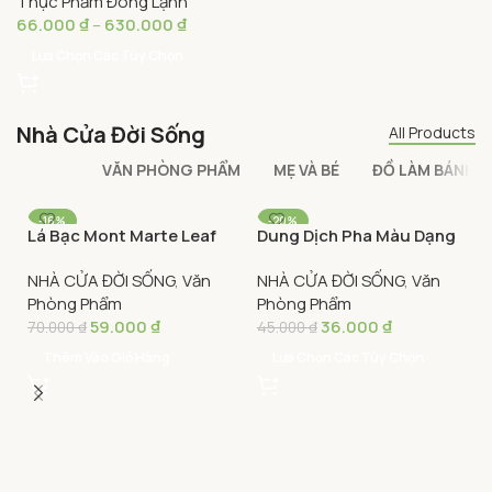
Thực Phẩm Đông Lạnh
Tobiko)
66.000
₫
–
630.000
₫
Lựa Chọn Các Tùy Chọn
Nhà Cửa Đời Sống
All Products
VĂN PHÒNG PHẨM
MẸ VÀ BÉ
ĐỒ LÀM BÁNH
-16%
-20%
Lá Bạc Mont Marte Leaf
Dung Dịch Pha Màu Dạng
14x14cm 25 tờ
Gel Mont Marte 75ml
NHÀ CỬA ĐỜI SỐNG
,
Văn
NHÀ CỬA ĐỜI SỐNG
,
Văn
Phòng Phẩm
Phòng Phẩm
59.000
₫
36.000
₫
70.000
₫
45.000
₫
Thêm Vào Giỏ Hàng
Lựa Chọn Các Tùy Chọn