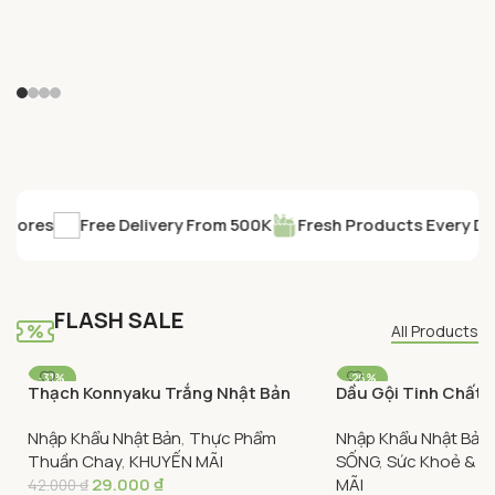
SAVE UP TO 35% ON
Energy Drinks
GET DISCOUNT -15% ON
ores
Free Delivery From 500K
Fresh Products Every Day
Plant Nuggets
Shop Now
Buy Now
FLASH SALE
All Products
-31%
-26%
Thạch Konnyaku Trắng Nhật Bản
Dầu Gội Tinh Chất
Yokoo Daily Foods 250g – Yokoo
Không Silicone Mề
Nhập Khẩu Nhật Bản
,
Thực Phẩm
Nhập Khẩu Nhật Bản
Daily Foods Konnyaku Block White
Biorica 400ml – Bot
Thuần Chay
,
KHUYẾN MÃI
SỐNG
,
Sức Khoẻ & L
Shampoo
29.000
₫
MÃI
42.000
₫