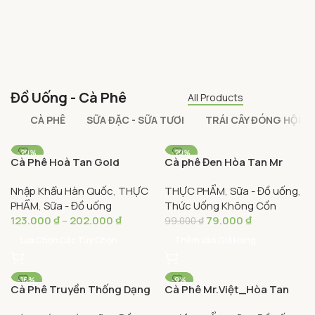
Đồ Uống - Cà Phê
All Products
CÀ PHÊ
SỮA ĐẶC - SỮA TƯƠI
TRÁI CÂY ĐÓNG HỘP
-20%
-20%
Cà Phê Hoà Tan Gold
Cà phê Đen Hòa Tan Mr
100 GRAM
Blend Nescafe 100G – Rich
Viet Espresso 40g – Mr Viet
50 GRAM
Nhập Khẩu Hàn Quốc
,
THỰC
THỰC PHẨM
,
Sữa - Đồ uống
,
& Smooth Pure Soluble
Espresso Black Instant
PHẨM
,
Sữa - Đồ uống
Thức Uống Không Cồn
Coffee
Coffee (20 gói x 2g)
123.000
₫
–
202.000
₫
79.000
₫
99.000
₫
Lựa Chọn Các Tùy Chọn
Thêm Vào Giỏ Hàng
-16%
-9%
Cà Phê Truyền Thống Dạng
Cà Phê Mr.Việt_Hòa Tan
Bột Nguyên Chất Gaia
Đen_40g _BLACK