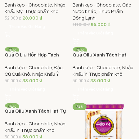
Bánh kẹo - Chocolate
,
Nhập
Bánh kẹo - Chocolate
,
Các
Maid California Sun-Dried
60g – Mr. Viet 08 Dark
Khẩu Mỹ
,
Thực phẩm khô
Nước Khác
,
Thực Phẩm
Raisins
Chocolate Almond & Raisin
28.000
₫
Đông Lạnh
Bar 60g
32.000
₫
95.000
₫
111.000
₫
Thêm Vào Giỏ Hàng
Thêm Vào Giỏ Hàng
-24%
-24%
Quả O Liu Hỗn Hợp Tách
Quả Oliu Xanh Tách Hạt
Hạt Gia Vị Frutto D’Italia
Tẩm Gia Vị Frutto D’Italia
Bánh kẹo - Chocolate
,
Đậu,
Bánh kẹo - Chocolate
,
Nhập
Gói 30g – Frutto Olive Mix
Gói 30g – Frutto D’Italia
Củ Quả Khô
,
Nhập Khẩu Ý
Khẩu Ý
,
Thực phẩm khô
Seasoned Pitted Olive Mix
Castelvetrano Olives
38.000
₫
38.000
₫
30g
Pitted Green Olives With
50.000
₫
50.000
₫
Spices 30g
Thêm Vào Giỏ Hàng
Thêm Vào Giỏ Hàng
-24%
-14%
Quả Oliu Xanh Tách Hạt Tự
Nhiên Frutto D’Italia Gói
Bánh kẹo - Chocolate
,
Nhập
30g – Frutto D’Italia
Khẩu Ý
,
Thực phẩm khô
Castelvetrano Olives
38.000
₫
Pitted Green Olives 30g
50.000
₫