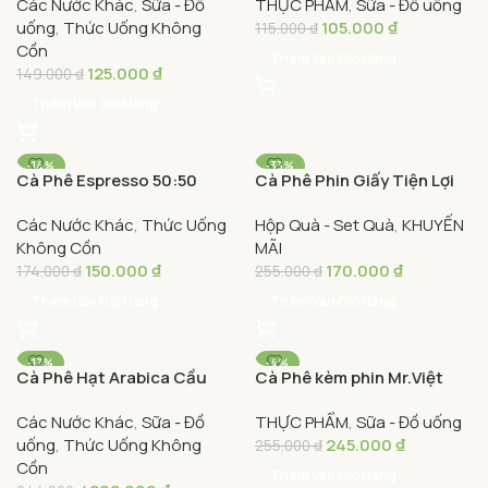
Các Nước Khác
,
Sữa - Đồ
THỰC PHẨM
,
Sữa - Đồ uống
Cafe 250g – Traditional
INSTANT COFFEE
uống
,
Thức Uống Không
105.000
₫
Roasted Ground Coffee
115.000
₫
Cồn
Thêm Vào Giỏ Hàng
125.000
₫
149.000
₫
Thêm Vào Giỏ Hàng
-14%
-33%
Cà Phê Espresso 50:50
Cà Phê Phin Giấy Tiện Lợi
Nguyên Hạt Đắng Dịu Gaia
Gaia Coffee Hộp 10 Gói –
Các Nước Khác
,
Thức Uống
Hộp Quà - Set Quà
,
KHUYẾN
Cafe 250g – Espresso
Coffee Drip Bag
Không Cồn
MÃI
50:50 Coffee Beans
150.000
₫
170.000
₫
174.000
₫
255.000
₫
Thêm Vào Giỏ Hàng
Thêm Vào Giỏ Hàng
-17%
-4%
Cà Phê Hạt Arabica Cầu
Cà Phê kèm phin Mr.Việt
Đất Rang Đậm Gaia Coffee
Các Nước Khác
,
Sữa - Đồ
THỰC PHẨM
,
Sữa - Đồ uống
250G – Gaia Arabica
uống
,
Thức Uống Không
245.000
₫
Sunset Coffee Beans
255.000
₫
Cồn
Thêm Vào Giỏ Hàng