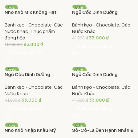
-15%
-20%
Nho Khô Mix Không Hạt
Ngũ Cốc Dinh Dưỡng
Nuts Talk Hộp Trái Tim
Captain Granola Vị Mật
Bánh kẹo - Chocolate
,
Các
Bánh kẹo - Chocolate
,
Các
350g – Nuts Talk Seedless
Ong Hạnh Nhân 40g –
Nước Khác
,
Thực phẩm
Nước Khác
Mixed Raisins Heart Box
Captain Granola Honey
đóng hộp
33.000
₫
350g
Almond
41.000
₫
95.000
₫
112.000
₫
Thêm Vào Giỏ Hàng
Thêm Vào Giỏ Hàng
-20%
-20%
Ngũ Cốc Dinh Dưỡng
Ngũ Cốc Dinh Dưỡng
Captain Granola Vị Sữa
Captain Granola Vị Ca Cao
Bánh kẹo - Chocolate
,
Các
Bánh kẹo - Chocolate
,
Các
Chua Dâu Tây 40g –
Hạt Phỉ 40g – Captain
Nước Khác
Nước Khác
Captain Granola
Granola Cocoa Hazelnut
33.000
₫
33.000
₫
Strawberry Yoghurt
41.000
₫
41.000
₫
Thêm Vào Giỏ Hàng
Thêm Vào Giỏ Hàng
-13%
-14%
Nho Khô Nhập Khẩu Mỹ
Sô-Cô-La Đen Hạnh Nhân &
Sun-Maid Hộp 28.3g – Sun-
Nho Khô Mr. Viet 08 Thanh