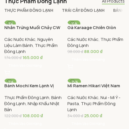
Thực Phẩm Đông Lạnh
All Products
THỰC PHẨM ĐÔNG LẠNH
TRÁI CÂY ĐÔNG LẠNH
BÁNH Đ
-5%
-10%
Nhân Trứng Muối Chảy CW
Gà Karaage Chiên Giòn
Túi 250g – CW Running
Kiểu Nhật Gói 300g –
Các Nước Khác
,
Nguyên
Các Nước Khác
,
Thực Phẩm
Salted Egg Filling 250g
Japanese-Style Karaage
Liệu Làm Bánh
,
Thực Phẩm
Đông Lạnh
Chicken 300g
Đông Lạnh
88.000
₫
98.000
₫
165.000
₫
174.000
₫
Thêm Vào Giỏ Hàng
Thêm Vào Giỏ Hàng
-11%
-26%
Bánh Mochi Kem Lạnh Vị
Mì Ramen Hikari Việt Nam
Dâu Yukimi Daifuku 270ml –
120g – Hikari Ramen
Thực Phẩm Đông Lạnh
,
Bánh
Các Nước Khác
,
Nui - Mì Ý -
Lotte Japanese Mochi
Noodles 120g
Đông Lạnh
,
Nhập Khẩu Nhật
Pasta
,
Thực Phẩm Đông
Frozen Dessert Strawberry
Bản
Lạnh
108.000
₫
25.000
₫
122.000
₫
34.000
₫
Thêm Vào Giỏ Hàng
Thêm Vào Giỏ Hàng