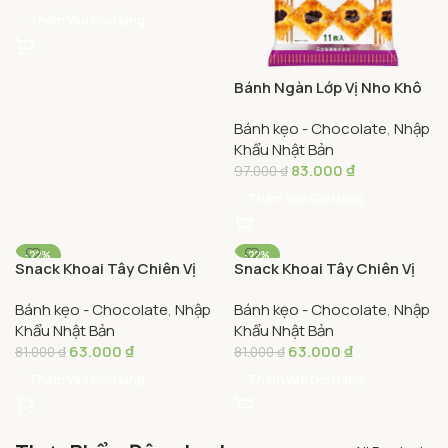
Thêm Vào Giỏ Hàng
Bánh Ngàn Lớp Vị Nho Khô
Sanritsu Gói 132g (11 Cái) –
Bánh kẹo - Chocolate
,
Nhập
Sanritsu Heike Pie 11 Pcs
Khẩu Nhật Bản
83.000
₫
97.000
₫
Thêm Vào Giỏ Hàng
-22%
-22%
Snack Khoai Tây Chiên Vị
Snack Khoai Tây Chiên Vị
Tảo Biển Muối Nhập Khẩu
Muối Tự Nhiên Nhập Khẩu
Bánh kẹo - Chocolate
,
Nhập
Bánh kẹo - Chocolate
,
Nhập
Nhật Bản Chip Star 105g –
Nhật Bản Chip Star 105g –
Khẩu Nhật Bản
Khẩu Nhật Bản
Chip Star Potato Chips
Chip Star Potato Chips
63.000
₫
63.000
₫
Seaweed And Salt 105g
Lightly Salted 105g
81.000
₫
81.000
₫
Thêm Vào Giỏ Hàng
Thêm Vào Giỏ Hàng