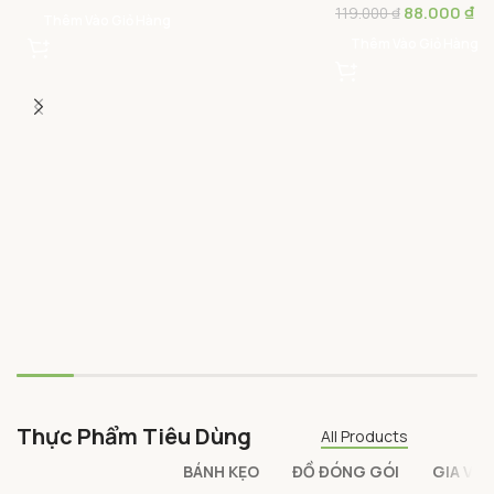
88.000
₫
119.000
₫
Thêm Vào Giỏ Hàng
Thêm Vào Giỏ Hàng
Thực Phẩm Tiêu Dùng
All Products
BÁNH KẸO
ĐỒ ĐÓNG GÓI
GIA VỊ