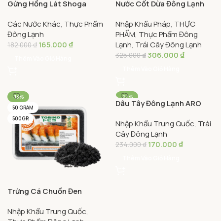
Gừng Hồng Lát Shoga
Nước Cốt Dừa Đông Lạnh
Zuke 1,5kg – Shoga Zuke
Andros Hộp 1kg – Frozen
Các Nước Khác
,
Thực Phẩm
Nhập Khẩu Pháp
,
THỰC
Pink Pickled Ginger Slices
Coconut Puree
Đông Lạnh
PHẨM
,
Thực Phẩm Đông
(Gari)
165.000
₫
Lạnh
,
Trái Cây Đông Lạnh
182.000
₫
306.000
₫
325.000
₫
Thêm Vào Giỏ Hàng
Thêm Vào Giỏ Hàng
-13%
-27%
Dâu Tây Đông Lạnh ARO
50 GRAM
1kg – Aro Frozen
500GR
Nhập Khẩu Trung Quốc
,
Trái
Strawberry
Cây Đông Lạnh
170.000
₫
234.000
₫
Thêm Vào Giỏ Hàng
Trứng Cá Chuồn Đen
Tobiko – Frozen Seasoned
Nhập Khẩu Trung Quốc
,
Flying Fish Roe (Black