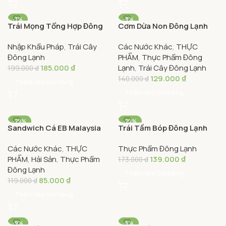
-7%
-8%
Trái Mọng Tổng Hợp Đông
Cơm Dừa Non Đông Lạnh
Lạnh Andros 300g – Mixed
1Kg – Frozen Young
Nhập Khẩu Pháp
,
Trái Cây
Các Nước Khác
,
THỰC
Berries Frozen Fruits
Coconut Meat Slice
Đông Lạnh
PHẨM
,
Thực Phẩm Đông
185.000
₫
Lạnh
,
Trái Cây Đông Lạnh
199.000
₫
129.000
₫
140.000
₫
Thêm Vào Giỏ Hàng
Thêm Vào Giỏ Hàng
-29%
-20%
Sandwich Cá EB Malaysia
Trái Tầm Bóp Đông Lạnh
500g – Fish Sandwich
Havafoodies Túi 500g –
Các Nước Khác
,
THỰC
Thực Phẩm Đông Lạnh
Frozen Physalis
PHẨM
,
Hải Sản
,
Thực Phẩm
139.000
₫
Havafoodies
173.000
₫
Đông Lạnh
Thêm Vào Giỏ Hàng
85.000
₫
119.000
₫
Thêm Vào Giỏ Hàng
-9%
-6%