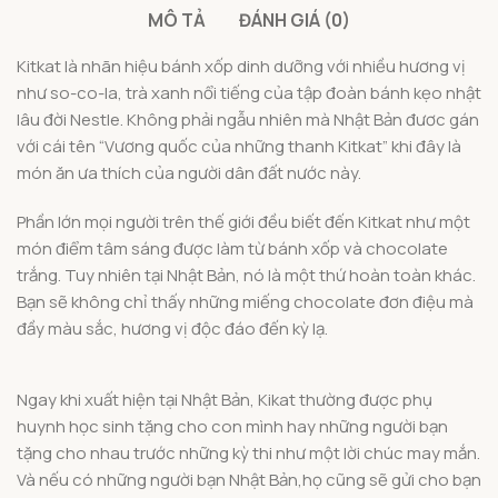
MÔ TẢ
ĐÁNH GIÁ (0)
Kitkat là nhãn hiệu bánh xốp dinh dưỡng với nhiều hương vị
như so-co-la, trà xanh nổi tiếng của tập đoàn bánh kẹo nhật
lâu đời Nestle. Không phải ngẫu nhiên mà Nhật Bản đươc gán
với cái tên “Vương quốc của những thanh Kitkat” khi đây là
món ăn ưa thích của người dân đất nước này.
Phần lớn mọi người trên thế giới đều biết đến Kitkat như một
món điểm tâm sáng được làm từ bánh xốp và chocolate
trắng. Tuy nhiên tại Nhật Bản, nó là một thứ hoàn toàn khác.
Bạn sẽ không chỉ thấy những miếng chocolate đơn điệu mà
đầy màu sắc, hương vị độc đáo đến kỳ lạ.
Ngay khi xuất hiện tại Nhật Bản, Kikat thường được phụ
huynh học sinh tặng cho con mình hay những người bạn
tặng cho nhau trước những kỳ thi như một lời chúc may mắn.
Và nếu có những người bạn Nhật Bản,họ cũng sẽ gửi cho bạn