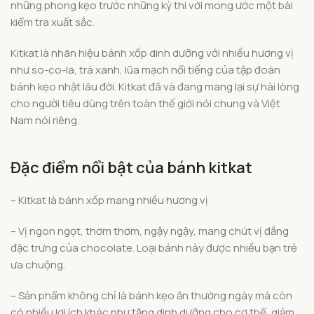
những phong kẹo trước những kỳ thi với mong ước một bài
kiểm tra xuất sắc.
Kitkat là nhãn hiệu bánh xốp dinh dưỡng với nhiều hương vị
như so-co-la, trà xanh, lũa mạch nổi tiếng của tập đoàn
bánh kẹo nhật lâu đời. Kitkat đã và đang mang lại sự hài lòng
cho người tiêu dùng trên toàn thế giới nói chung và Việt
Nam nói riêng.
Đặc điểm nổi bật của bánh kitkat
– Kitkat là bánh xốp mang nhiều hương vị
– Vị ngon ngọt, thơm thơm, ngậy ngậy, mang chút vị đắng
đặc trưng của chocolate. Loại bánh này được nhiều bạn trẻ
ưa chuộng.
– Sản phẩm không chỉ là bánh kẹo ăn thường ngày mà còn
có nhiều lợi ích khác như tăng dinh dưỡng cho cơ thể, giảm