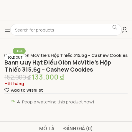
-13%
Hạt Điều Giòn McVitie’s Hộp Thiếc 315.6g – Cashew Cookies
SOLD OUT
Bánh Quy Hạt Điều Giòn McVitie’s Hộp
Thiếc 315.6g – Cashew Cookies
133.000
₫
152.000
₫
Hết hàng
Add to wishlist
4
People watching this product now!
MÔ TẢ
ĐÁNH GIÁ (0)