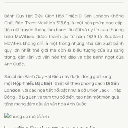
Bánh Quy Hạt Điều Giòn Hộp Thiếc Di Sản London Không
Chất Béo Trans McVitie’s 315.6g là một sản phẩm cao cấp,
tiếp nối truyền thống làm bánh lâu đời và uy tín của thương
hiệu
McVitie’s
, được thành lập từ năm
1839
tại Scotland.
McVitie’s không chỉ là một trong những nhà sản xuất bánh
quy lớn nhất thế giới mà còn là biểu tượng của sự sang
trọng, gắn liền với văn hóa trà đạo và tiệc bánh ngọt của
Anh Quốc.
Sản phẩm Bánh Quy Hạt Điều này được đóng gói trong
một
Hộp Thiếc Đặc Biệt
, thiết kế theo phong cách
Di Sản
London
, với các họa tiết nổi bật như lá cờ Union Jack, Tháp
Đồng Hồ Big Ben và tem thư cổ điển, tạo nên một món quà
tặng mang đậm dấu ấn văn hóa Anh Quốc.