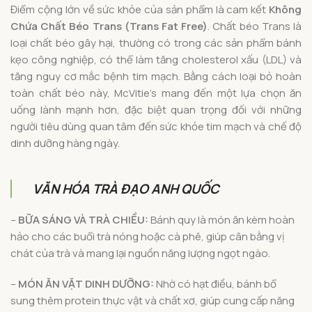
Điểm cộng lớn về sức khỏe của sản phẩm là cam kết
Không
Chứa Chất Béo Trans (Trans Fat Free)
. Chất béo Trans là
loại chất béo gây hại, thường có trong các sản phẩm bánh
kẹo công nghiệp, có thể làm tăng cholesterol xấu (LDL) và
tăng nguy cơ mắc bệnh tim mạch. Bằng cách loại bỏ hoàn
toàn chất béo này, McVitie’s mang đến một lựa chọn ăn
uống lành mạnh hơn, đặc biệt quan trọng đối với những
người tiêu dùng quan tâm đến sức khỏe tim mạch và chế độ
dinh dưỡng hàng ngày.
VĂN HÓA TRÀ ĐẠO ANH QUỐC
–
BỮA SÁNG VÀ TRÀ CHIỀU:
Bánh quy là món ăn kèm hoàn
hảo cho các buổi trà nóng hoặc cà phê, giúp cân bằng vị
chát của trà và mang lại nguồn năng lượng ngọt ngào.
–
MÓN ĂN VẶT DINH DƯỠNG:
Nhờ có hạt điều, bánh bổ
sung thêm protein thực vật và chất xơ, giúp cung cấp năng