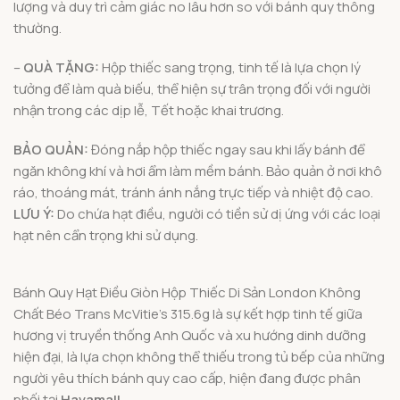
lượng và duy trì cảm giác no lâu hơn so với bánh quy thông
thường.
–
QUÀ TẶNG:
Hộp thiếc sang trọng, tinh tế là lựa chọn lý
tưởng để làm quà biếu, thể hiện sự trân trọng đối với người
nhận trong các dịp lễ, Tết hoặc khai trương.
BẢO QUẢN:
Đóng nắp hộp thiếc ngay sau khi lấy bánh để
ngăn không khí và hơi ẩm làm mềm bánh. Bảo quản ở nơi khô
ráo, thoáng mát, tránh ánh nắng trực tiếp và nhiệt độ cao.
LƯU Ý:
Do chứa hạt điều, người có tiền sử dị ứng với các loại
hạt nên cẩn trọng khi sử dụng.
Bánh Quy Hạt Điều Giòn Hộp Thiếc Di Sản London Không
Chất Béo Trans McVitie’s 315.6g là sự kết hợp tinh tế giữa
hương vị truyền thống Anh Quốc và xu hướng dinh dưỡng
hiện đại, là lựa chọn không thể thiếu trong tủ bếp của những
người yêu thích bánh quy cao cấp, hiện đang được phân
phối tại
Havamall
.