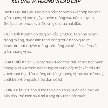
KẾT CẤU VÀ HƯƠNG VỊ CAO CẤP
Bánh Quy Hạt Điều McVitie’s nổi bật nhờ sự kết hợp hài hòa
giữa hương vị béo ngậy truyền thống của bánh quy bơ
(hoặc shortbread) và độ bùi, giòn của hạt điều.
–
KẾT CẤU:
Bánh có độ giòn xốp lý tưởng, tan nhẹ nhàng
trong miệng, được làm theo công thức bánh quy lạt
(shortbread) truyền thống, nổi tiếng với kết cấu mềm và
giàu hương vị bơ.
–
HẠT ĐIỀU:
Các vụn hạt điều được trộn đều trong bột bánh,
mang lại vị bùi thơm đặc trưng và cung cấp một kết cấu thú
vị khi nhai. Hạt điều không chỉ tăng hương vị mà còn bổ sung
chất béo không bão hòa đơn có lợi.
–
HÌNH DÁNG:
Bánh được tạo hình sóng nước độc đáo và
hấp dẫn, thể hiện sự tỉ mỉ trong quy trình sản xuất.