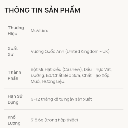
THÔNG TIN SẢN PHẨM
Thương
McVitie’s
Hiệu
Xuất
Vương Quốc Anh (United Kingdom – UK)
Xứ
Bột Mì, Hạt Điều (Cashew), Dầu Thực Vật,
Thành
Đường, Bơ/Chất Béo Sữa, Chất Tạo Xốp,
Phần
Muối, Hương Liệu.
Hạn Sử
9–12 tháng kể từ ngày sản xuất
Dụng
Khối
315.6g (trong hộp thiếc)
Lượng