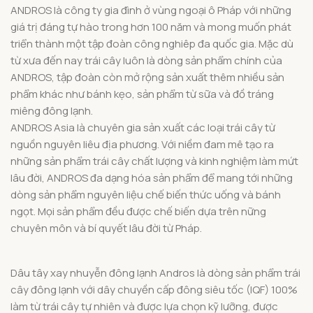
ANDROS là công ty gia đình ở vùng ngoại ô Pháp với những
giá trị đáng tự hào trong hơn 100 năm và mong muốn phát
triển thành một tập đoàn công nghiêp đa quốc gia. Mặc dù
từ xưa đến nay trái cây luôn là dòng sản phẩm chính của
ANDROS, tập đoàn còn mở rộng sản xuất thêm nhiều sản
phẩm khác như bánh kẹo, sản phẩm từ sữa và đồ tráng
miêng đông lạnh.
ANDROS Asia là chuyên gia sản xuất các loại trái cây từ
nguồn nguyên liêu địa phương. Với niềm đam mê tạo ra
những sản phẩm trái cây chất lượng và kinh nghiệm làm mứt
lâu đời, ANDROS đa dạng hóa sản phẩm để mang tới những
dòng sản phẩm nguyên liệu chế biến thức uống và bánh
ngọt. Mọi sản phẩm đều được chế biến dựa trên nững
chuyên môn và bí quyết lâu đời từ Pháp.
Dâu tây xay nhuyễn đông lạnh Andros là dòng sản phẩm trái
cây đông lạnh với dây chuyền cấp đông siêu tốc (IQF) 100%
làm từ trái cây tự nhiên và được lựa chọn kỹ lưỡng, được