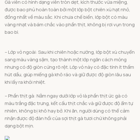
Gà viên có hình dạng viên tròn dẹt, kích thước vừa miệng,
được bao phủ hoàn toàn bởi một lớp bột chiên xù hạt nhỏ,
đồng nhất về màu sắc. Khi chưa chế biến, lớp bột có màu
vàng nhạt và bám chắc vào phần thịt, không bị rơi vụn trong
bao bì.
– Lớp vỏ ngoài: Sau khi chiên hoặc nướng, lớp bột xù chuyển
sang màu vàng sậm, tạo thành một lớp ngăn cách mỏng
nhưng có độ giòn cứng rõ rệt. Lớp vỏ này có đặc tính ít thấm
hút dầu, giúp miếng gà khô ráo và giữ được độ giòn lâu sau
khi lấy ra khỏi nhiệt.
– Phần thịt gà: Nằm ngay dưới lớp vỏ là phần thịt ức gà có
màu trắng đặc trưng, kết cấu thịt chắc và giữ được độ ẩm tự
nhiên, không bị khô hay bở. Khi ăn, người dùng có thể cảm
nhận được độ đàn hồi của sợi thịt gà tươi chứ không phải
dạng bột mịn.