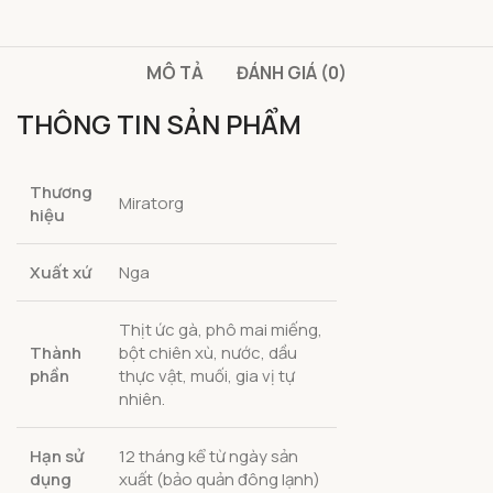
MÔ TẢ
ĐÁNH GIÁ (0)
THÔNG TIN SẢN PHẨM
Thương
Miratorg
hiệu
Xuất xứ
Nga
Thịt ức gà, phô mai miếng,
Thành
bột chiên xù, nước, dầu
phần
thực vật, muối, gia vị tự
nhiên.
Hạn sử
12 tháng kể từ ngày sản
dụng
xuất (bảo quản đông lạnh)