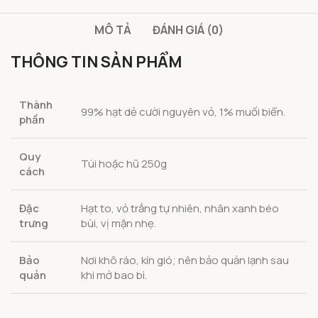
MÔ TẢ
ĐÁNH GIÁ (0)
THÔNG TIN SẢN PHẨM
Thành
99% hạt dẻ cười nguyên vỏ, 1% muối biển.
phần
Quy
Túi hoặc hũ 250g
cách
Đặc
Hạt to, vỏ trắng tự nhiên, nhân xanh béo
trưng
bùi, vị mặn nhẹ.
Bảo
Nơi khô ráo, kín gió; nên bảo quản lạnh sau
quản
khi mở bao bì.