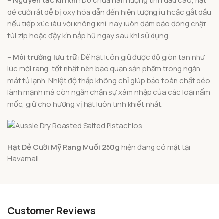
–
Nguyên tắc kín khí:
Do chứa hàm lượng tinh dầu cao, hạt
dẻ cười rất dễ bị oxy hóa dẫn đến hiện tượng ỉu hoặc gắt dầu
nếu tiếp xúc lâu với không khí, hãy luôn đảm bảo đóng chặt
túi zip hoặc đậy kín nắp hũ ngay sau khi sử dụng.
–
Môi trường lưu trữ:
Để hạt luôn giữ được độ giòn tan như
lúc mới rang, tốt nhất nên bảo quản sản phẩm trong ngăn
mát tủ lạnh. Nhiệt độ thấp không chỉ giúp bảo toàn chất béo
lành mạnh mà còn ngăn chặn sự xâm nhập của các loại nấm
mốc, giữ cho hương vị hạt luôn tinh khiết nhất.
Hạt Dẻ Cười Mỹ Rang Muối 250g
hiện đang có mặt tại
Havamall.
Customer Reviews