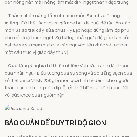
bản nồng nàn mà không làm mất đi vị ngọt thanh đặc trưng.
–
Thành phần nâng tầm cho các món Salad và Tráng
miệng:
Có thể tách vỏ và giã nhẹ hạt dẻ cười để rắc lên các
món Salad trái cây, sữa chua Hy Lạp hoặc dùng làm lớp phủ
cho các loại bánh ngọt. Sự tương phản giữa độ giòn tan của
hạt dẻ và sự mềm mại của các nguyên liệu khác sẽ tạo nên
một cấu trúc vị giác đầy thú vị.
–
Quà tặng ý nghĩa từ thiên nhiên:
Với màu xanh đặc trưng
của nhân hạt – biểu tượng của sự sống và độ trắng sạch của
vỏ, hạt dẻ cười Mỹ 250g là món quà tinh tế dành cho người
thân, bạn bè trong các dịp lễ tết, thể hiện sự trân trọng đối
với sức khỏe của người nhận.
BẢO QUẢN ĐỂ DUY TRÌ ĐỘ GIÒN