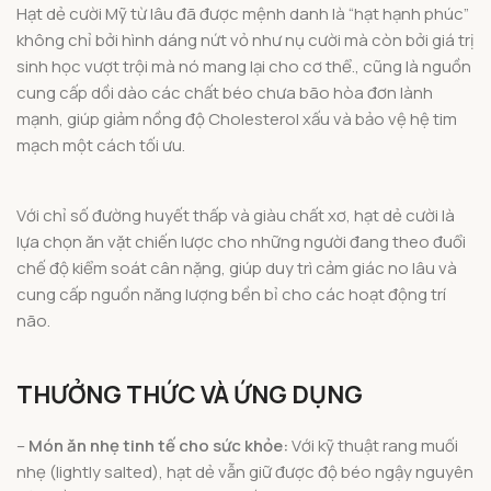
Hạt dẻ cười Mỹ từ lâu đã được mệnh danh là “hạt hạnh phúc”
không chỉ bởi hình dáng nứt vỏ như nụ cười mà còn bởi giá trị
sinh học vượt trội mà nó mang lại cho cơ thể., cũng là nguồn
cung cấp dồi dào các chất béo chưa bão hòa đơn lành
mạnh, giúp giảm nồng độ Cholesterol xấu và bảo vệ hệ tim
mạch một cách tối ưu.
Với chỉ số đường huyết thấp và giàu chất xơ, hạt dẻ cười là
lựa chọn ăn vặt chiến lược cho những người đang theo đuổi
chế độ kiểm soát cân nặng, giúp duy trì cảm giác no lâu và
cung cấp nguồn năng lượng bền bỉ cho các hoạt động trí
não.
THƯỞNG THỨC VÀ ỨNG DỤNG
–
Món ăn nhẹ tinh tế cho sức khỏe:
Với kỹ thuật rang muối
nhẹ (lightly salted), hạt dẻ vẫn giữ được độ béo ngậy nguyên