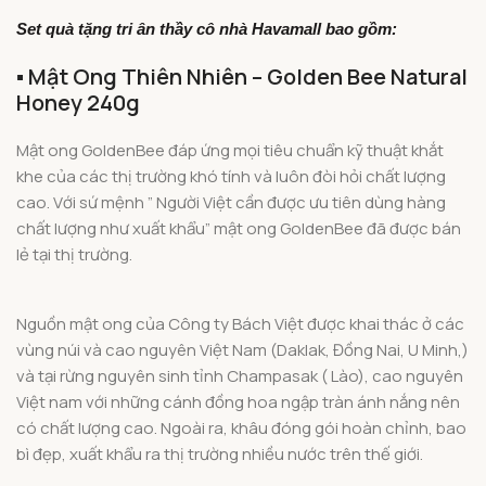
Set quà tặng tri ân thầy cô nhà Havamall bao gồm:
▪️ Mật Ong Thiên Nhiên – Golden Bee Natural
Honey 240g
Mật ong GoldenBee đáp ứng mọi tiêu chuẩn kỹ thuật khắt
khe của các thị trường khó tính và luôn đòi hỏi chất lượng
cao. Với sứ mệnh ” Người Việt cần được ưu tiên dùng hàng
chất lượng như xuất khẩu” mật ong GoldenBee đã được bán
lẻ tại thị trường.
Nguồn mật ong của Công ty Bách Việt được khai thác ở các
vùng núi
và cao nguyên Việt Nam (Daklak, Đồng Nai, U Minh,)
và tại rừng nguyên sinh tỉnh Champasak ( Lào)
, cao nguyên
Việt nam với những cánh đồng hoa ngập tràn ánh nắng nên
có chất lượng cao. Ngoài ra, khâu đóng gói hoàn chỉnh, bao
bì đẹp, xuất khẩu ra thị trường nhiều nước trên thế giới.