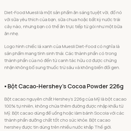
Diet-Food Muesli là một sản phẩm ăn sáng tuyệt vời, đổ nó
với sữa yêu thích của bạn, sữa chua hoặc bất kỳ nước trái
cây nào, nhưng bạn có thể ăn trực tiếp từ gói như một bữa
ăn nhẹ.
Logo hình chiếc lá xanh của Muesli Diet-Food có nghĩa là
sản phẩm mang tính sinh thái. Các thành phần có trong
thành phần của nó đến từ canh tác hữu cơ được chứng
nhận không bổ sung thuốc trừ sâu và không biến đổi gen.
▪️ Bột Cacao-Hershey’s Cocoa Powder 226g
Bột cacao nguyên chất Hershey’s 226g của Mỹ là bột cacao
100% tự nhiên, không chứa thêm đường được nhập khẩu từ
Mỹ. Bột cacao dùng để uống hoặc làm bánh Socola với các
thành phần dưỡng chất tốt cho sức khỏe. Bột cacao
hershey được tin dùng trên nhiều nước khắp Thế giới.