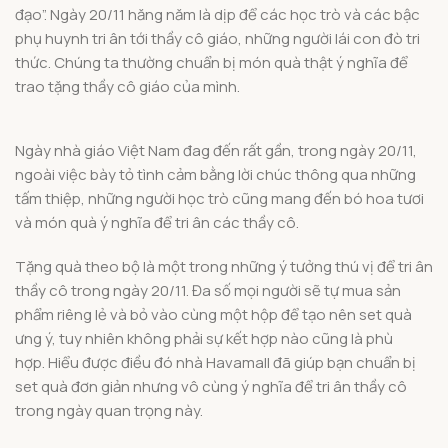
đạo”. Ngày 20/11 hăng năm là dịp để các học trò và các bậc
phụ huynh tri ân tới thầy cô giáo, những người lái con đò tri
thức. Chúng ta thường chuẩn bị món quà thật ý nghĩa để
trao tặng thầy cô giáo của mình.
Ngày nhà giáo Việt Nam đag đến rất gần, trong ngày 20/11,
ngoài việc bày tỏ tình cảm bằng lời chúc thông qua những
tấm thiệp, những người học trò cũng mang đến bó hoa tươi
và món quà ý nghĩa để tri ân các thầy cô.
Tặng quà theo bộ là một trong những ý tưởng thú vị để tri ân
thầy cô trong ngày 20/11. Đa số mọi người sẽ tự mua sản
phẩm riêng lẻ và bỏ vào cùng một hộp để tạo nên set quà
ưng ý, tuy nhiên không phải sự kết hợp nào cũng là phù
hợp. Hiểu được điều đó nhà Havamall đã giúp bạn chuẩn bị
set quà đơn giản nhưng vô cùng ý nghĩa để tri ân thầy cô
trong ngày quan trọng này.