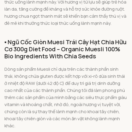
thức uống lành mạnh này. Với hương vị từ lựu sẽ giúp trẻ hóa
làn da, tăng cường đề kháng và hỗ trợ sức khỏe đường ruột.
hương chua ngọt thanh mát sẽ khiến bạn cảm thấy thú vị và
đê mê khi thưởng thức loại thức uống lành mạnh này.
▪️
Ngũ Cốc Giòn Muesi Trái Cây Hạt Chia Hữu
Cơ 300g Diet Food – Organic Muesli 100%
Bio Ingredients With Chia Seeds
Dòng sản phẩm Muesli chỉ dựa trên các thành phần sinh
thái, không chứa gluten được kết hợp với xi-rô dừa sinh thái
ở nhiệt độ RAW (dưới 42 độ C) để duy trì giá trị dinh dưỡng
cao nhất của các thành phần. Chúng tôi đã làm phong phú
thêm các sản phẩm của mình bằng các siêu thực phẩm giàu
vitamin và khoáng chất, nhờ đó, ngoài hương vị tuyệt vời,
chúng còn là sự thay thế lành mạnh cho khoai tây chiên,
khoai tây chiên giòn và các món ăn vặt không lành mạnh
khác.