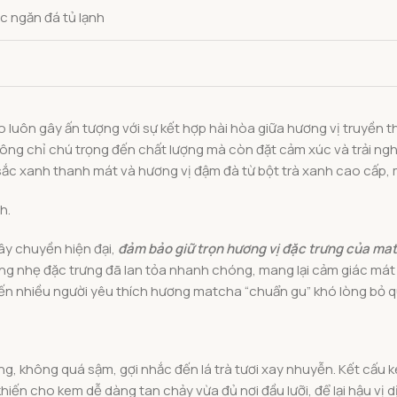
c ngăn đá tủ lạnh
 luôn gây ấn tượng với sự kết hợp hài hòa giữa hương vị truyền 
ông chỉ chú trọng đến chất lượng mà còn đặt cảm xúc và trải n
 sắc xanh thanh mát và hương vị đậm đà từ bột trà xanh cao cấp, 
ây chuyền hiện đại,
đảm bảo giữ trọn hương vị đặc trưng của m
ắng nhẹ đặc trưng đã lan tỏa nhanh chóng, mang lại cảm giác mát 
iến nhiều người yêu thích hương matcha “chuẩn gu” khó lòng bỏ q
 không quá sậm, gợi nhắc đến lá trà tươi xay nhuyễn. Kết cấu k
hiến cho kem dễ dàng tan chảy vừa đủ nơi đầu lưỡi, để lại hậu vị 