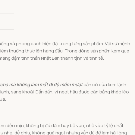
thống và phong cách hiện đại trong từng sản phẩm. Với sứ mệnh
ghiệm thưởng thức lên hàng đầu. Trong dòng sản phẩm kem que
mang đậm tinh thần Nhật Bản thanh tịnh và tinh tế.
atcha mà không làm mất đi độ mềm mượt
cần có của kem lạnh.
lạnh, sảng khoái. Dần dần, vị ngọt hậu được cân bằng khéo léo
ua.
em dẻo mịn, không bị đá dăm hay bở vụn, nhờ vào tỷ lệ chất
dịu nhẹ, dễ chịu, không quá ngọt nhưng vẫn đủ để làm hài lòng