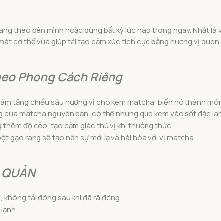
ng theo bên mình hoặc dùng bất kỳ lúc nào trong ngày. Nhất là và
 mát cơ thể vừa giúp tái tạo cảm xúc tích cực bằng hương vị qu
heo Phong Cách Riêng
ẽ làm tăng chiều sâu hương vị cho kem matcha, biến nó thành mó
ắng của matcha nguyên bản, có thể nhúng que kem vào sốt đặc là
g thêm độ dẻo, tạo cảm giác thú vị khi thưởng thức.
bột gạo rang sẽ tạo nên sự mới lạ và hài hòa với vị matcha.
 QUẢN
á, không tái đông sau khi đã rã đông.
 lạnh.