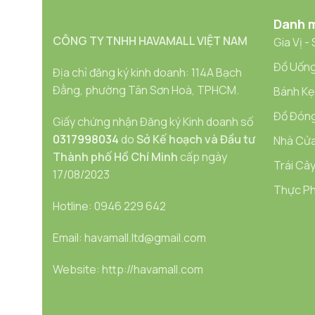
Danh 
CÔNG TY TNHH HAVAMALL VIỆT NAM
Gia Vị -
Đồ Uống
Địa chỉ đăng ký kinh doanh: 114A Bạch
Đằng, phường Tân Sơn Hoà, TPHCM.
Bánh Kẹ
Đồ Đóng
Giấy chứng nhận Đăng ký Kinh doanh số
0317998034
do
Sở Kế hoạch và Đầu tư
Nhà Cửa
Thành phố Hồ Chí Minh
cấp ngày
Trái Cây
17/08/2023
Thực Ph
Hotline: 0946 229 642
Email: havamall.ltd@gmail.com
Website: http://havamall.com