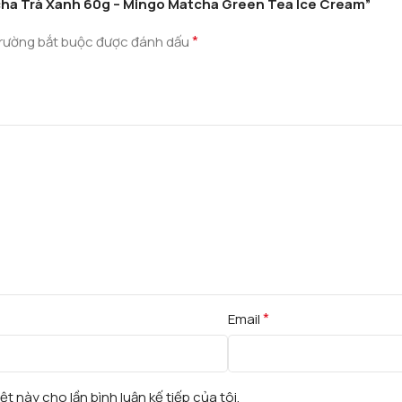
tcha Trà Xanh 60g – Mingo Matcha Green Tea Ice Cream”
*
rường bắt buộc được đánh dấu
*
Email
ệt này cho lần bình luận kế tiếp của tôi.