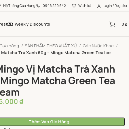
Hệ Thống Cửa Hàng
0946 229 642
Wishlist
Login / Register
fest
Weekly Discounts
0
₫
Cửa hàng
SẢN PHẨM THEO XUẤT XỨ
Các Nước Khác
ị Matcha Trà Xanh 60g – Mingo Matcha Green Tea Ice
ingo Vị Matcha Trà Xanh
 Mingo Matcha Green Tea
ream
15.000
₫
Thêm Vào Giỏ Hàng