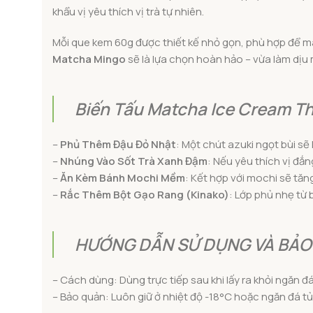
khẩu vị yêu thích vị trà tự nhiên.
Mỗi que kem 60g được thiết kế nhỏ gọn, phù hợp để ma
Matcha Mingo
sẽ là lựa chọn hoàn hảo – vừa làm dịu
Biến Tấu Matcha Ice Cream T
–
Phủ Thêm Đậu Đỏ Nhật
: Một chút azuki ngọt bùi s
–
Nhúng Vào Sốt Trà Xanh Đậm
: Nếu yêu thích vị đ
–
Ăn Kèm Bánh Mochi Mềm
: Kết hợp với mochi sẽ tăn
–
Rắc Thêm Bột Gạo Rang (Kinako)
: Lớp phủ nhẹ từ 
HƯỚNG DẪN SỬ DỤNG VÀ BẢO
– Cách dùng: Dùng trực tiếp sau khi lấy ra khỏi ngăn đ
– Bảo quản: Luôn giữ ở nhiệt độ -18°C hoặc ngăn đá tủ