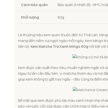
Cách bảo quản
Bảo quản ở nhiệt độ -18°C hoặ
Khối lượng
60g
Là thương hiệu kem quen thuộc đến từ Thái Lan, Mingo
mang đến niềm vui ngọt ngào mỗi ngày, kem Mingo kh
tiện lợi,
Kem Matcha Trà Xanh Mingo 60g
nổi bật với
Kem được sản xuất theo tiêu chuẩn nghiêm ngặt với d
Ngay từ lần cắn đầu tiên, vị matcha thơm dịu và hơi đ
giúp kem không bị gắt hay ngấy – đây cũng là điểm kh
Bề mặt que kem được phủ lớp màu xanh nhạt nhẹ nhàng,
béo và nước cốt sữa được cân chỉnh hợp lý. Điều này k