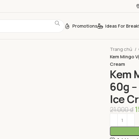
Promotions
Ideas For Break
Trang chủ
Kem Mingo V
Cream
Kem M
60g –
Ice C
21.000
₫