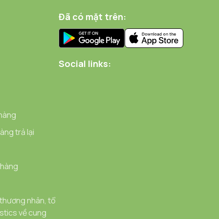
Đã có mặt trên:
Social links:
 hàng
ng trả lại
 hàng
 thương nhân, tổ
stics về cung