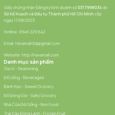
Giấy chứng nhận Đăng ký Kinh doanh số
0317998034
do
Sở Kế hoạch và Đầu tư Thành phố Hồ Chí Minh
cấp
ngày 17/08/2023
Hotline: 0946 229 642
Email: havamall.ltd@gmail.com
Website: http://havamall.com
Danh mục sản phẩm
Gia Vị - Seasoning
Đồ Uống - Beverages
Bánh Kẹo - Sweet Grocery
Đồ Đóng Gói - Salty Grocery
Nhà Cửa Đời Sống - Non Food
Trái Cây Đông Lạnh - Frozen Fruit