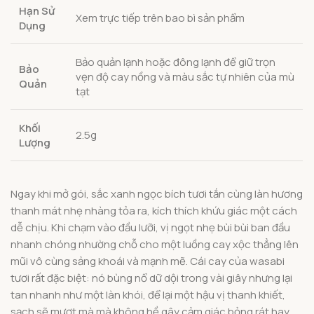
Hạn Sử
Xem trực tiếp trên bao bì sản phẩm
Dụng
Bảo quản lạnh hoặc đông lạnh để giữ trọn
Bảo
vẹn độ cay nồng và màu sắc tự nhiên của mù
Quản
tạt
Khối
2.5g
Lượng
Ngay khi mở gói, sắc xanh ngọc bích tươi tắn cùng làn hương
thanh mát nhẹ nhàng tỏa ra, kích thích khứu giác một cách
dễ chịu. Khi chạm vào đầu lưỡi, vị ngọt nhẹ bùi bùi ban đầu
nhanh chóng nhường chỗ cho một luồng cay xộc thẳng lên
mũi vô cùng sảng khoái và mạnh mẽ. Cái cay của wasabi
tươi rất đặc biệt: nó bùng nổ dữ dội trong vài giây nhưng lại
tan nhanh như một làn khói, để lại một hậu vị thanh khiết,
sạch sẽ mượt mà mà không hề gây cảm giác bỏng rát hay