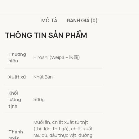
MÔ TẢ
ĐÁNH GIÁ (0)
THÔNG TIN SẢN PHẨM
Thương
Hiroshi (Weipa – 味覇)
hiệu
Xuất xứ
Nhật Bản
Khối
lượng
500g
tịnh
Muối ăn, chiết xuất từ thịt
(thịt lợn, thịt gà), chiết xuất
Thành
rau củ, dầu thực vật, đường,
phần