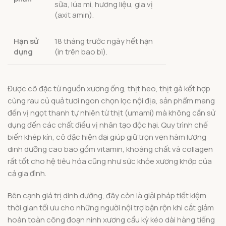
sữa, lúa mì, hương liệu, gia vị
(axit amin).
Hạn sử
18 tháng trước ngày hết hạn
dụng
(in trên bao bì).
Được cô đặc từ nguồn xương ống, thịt heo, thịt gà kết hợp
cùng rau củ quả tươi ngon chọn lọc nội địa, sản phẩm mang
đến vị ngọt thanh tự nhiên từ thịt (umami) mà không cần sử
dụng đến các chất điều vị nhân tạo độc hại. Quy trình chế
biến khép kín, cô đặc hiện đại giúp giữ trọn vẹn hàm lượng
dinh dưỡng cao bao gồm vitamin, khoáng chất và collagen
rất tốt cho hệ tiêu hóa cũng như sức khỏe xương khớp của
cả gia đình.
Bên cạnh giá trị dinh dưỡng, đây còn là giải pháp tiết kiệm
thời gian tối ưu cho những người nội trợ bận rộn khi cắt giảm
hoàn toàn công đoạn ninh xương cầu kỳ kéo dài hàng tiếng