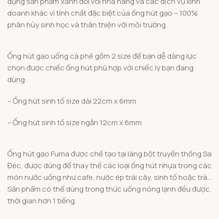
dụng sản phẩm xanh đối với nhà hàng và các dịch vụ kinh
doanh khác vì tính chất đặc biệt của ống hút gạo – 100%
phân hủy sinh học và thân thiện với môi trường.
Ống hút gạo uống cà phê gồm 2 size để bạn dễ dàng lực
chọn được chiếc ống hút phù hợp với chiếc ly bạn đang
dùng:
– Ống hút sinh tố size dài 22cm x 6mm
– Ống hút sinh tố size ngắn 12cm x 6mm
Ống hút gạo Fuma được chế tạo tại làng bột truyền thống Sa
Đéc, được dùng để thay thế các loại ống hút nhựa trong các
món nước uống như cafe, nước ép trái cây, sinh tố hoặc trà…
Sản phẩm có thể dùng trong thức uống nóng lạnh đều được,
thời gian hơn 1 tiếng.