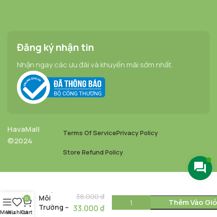
Đăng ký nhận tin
Nhận ngay các ưu đãi và khuyến mãi sớm nhất.
HavaMall
Terms Of Service
Privacy Policy
©2024
Store Refund Policy
Ống Hút
Gạo Thân
Thiện Với
38.000
₫
Môi
0
Thêm Vào Gi
Trường –
33.000
₫
Menu
Wishlist
Cart
Fuma Rice