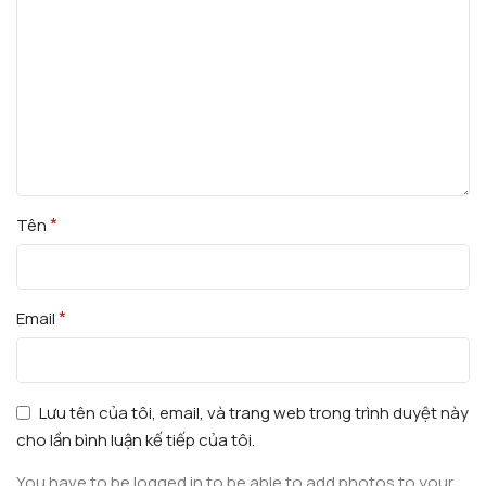
*
Tên
*
Email
Lưu tên của tôi, email, và trang web trong trình duyệt này
cho lần bình luận kế tiếp của tôi.
You have to be logged in to be able to add photos to your