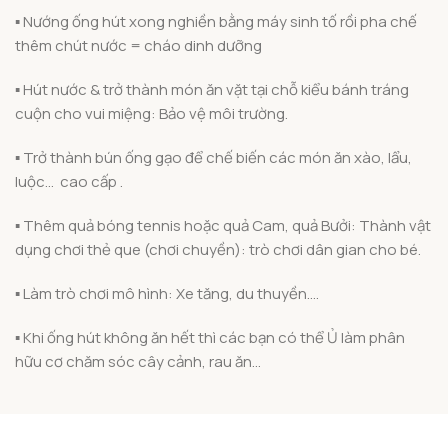
▪️ Nướng ống hút xong nghiền bằng máy sinh tố rồi pha chế
thêm chút nước = cháo dinh dưỡng
▪️ Hút nước & trở thành món ăn vặt tại chỗ kiểu bánh tráng
cuộn cho vui miệng: Bảo vệ môi trường.
▪️ Trở thành bún ống gạo để chế biến các món ăn xào, lẩu,
luộc… cao cấp .
▪️ Thêm quả bóng tennis hoặc quả Cam, quả Bưởi: Thành vật
dụng chơi thẻ que (chơi chuyền): trò chơi dân gian cho bé.
▪️ Làm trò chơi mô hình: Xe tăng, du thuyền….
▪️ Khi ống hút không ăn hết thì các bạn có thể Ủ làm phân
hữu cơ chăm sóc cây cảnh, rau ăn…