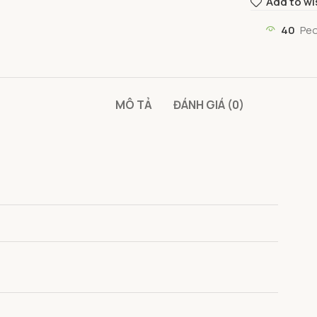
Add to wi
40
Peo
MÔ TẢ
ĐÁNH GIÁ (0)