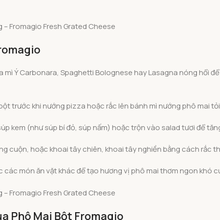
Fromagio
ĩa mì Ý Carbonara, Spaghetti Bolognese hay Lasagna nóng hổi để
t trước khi nướng pizza hoặc rắc lên bánh mì nướng phô mai tỏi 
súp kem (như súp bí đỏ, súp nấm) hoặc trộn vào salad tươi để tă
ứng cuộn, hoặc khoai tây chiên, khoai tây nghiền bằng cách rắc t
ặc các món ăn vặt khác để tạo hương vị phô mai thơm ngon khó c
 của Phô Mai Bột Fromagio