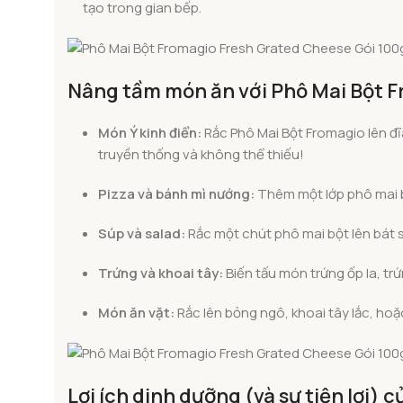
tạo trong gian bếp.
Nâng tầm món ăn với Phô Mai Bột 
Món Ý kinh điển:
Rắc Phô Mai Bột Fromagio lên đ
truyền thống và không thể thiếu!
Pizza và bánh mì nướng:
Thêm một lớp phô mai bộ
Súp và salad:
Rắc một chút phô mai bột lên bát 
Trứng và khoai tây:
Biến tấu món trứng ốp la, tr
Món ăn vặt:
Rắc lên bỏng ngô, khoai tây lắc, ho
Lợi ích dinh dưỡng (và sự tiện lợi)