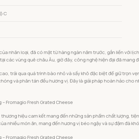
độ C
của nhân loại, đã có mặt từ hàng ngàn năm trước, gắn liền với lịc
ại các vùng quê châu Âu, giờ đây, công nghệ hiện đại đã mang đế
cao, trải qua quá trình bào nhỏ và sấy khô đặc biệt để giữ trọn 
hóng và phân tán đều hương vị. Đây là giải pháp hoàn hảo cho n
là thương hiệu cam kết mang đến những sản phẩm chất lượng, tiện 
” của nhiều món ăn, mang đến hương vị béo ngậy và sự đậm đà kh