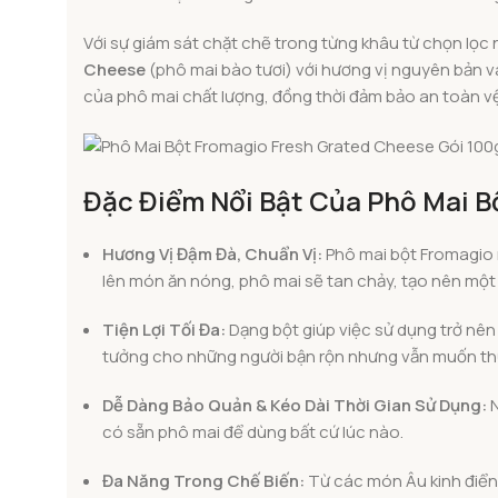
Với sự giám sát chặt chẽ trong từng khâu từ chọn lọc 
Cheese
(phô mai bào tươi) với hương vị nguyên bản và
của phô mai chất lượng, đồng thời đảm bảo an toàn v
Đặc Điểm Nổi Bật Của Phô Mai B
Hương Vị Đậm Đà, Chuẩn Vị:
Phô mai bột Fromagio m
lên món ăn nóng, phô mai sẽ tan chảy, tạo nên một
Tiện Lợi Tối Đa:
Dạng bột giúp việc sử dụng trở nên 
tưởng cho những người bận rộn nhưng vẫn muốn t
Dễ Dàng Bảo Quản & Kéo Dài Thời Gian Sử Dụng:
N
có sẵn phô mai để dùng bất cứ lúc nào.
Đa Năng Trong Chế Biến:
Từ các món Âu kinh điển