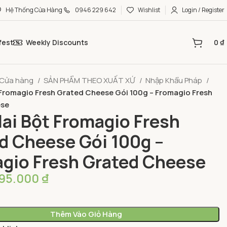
Hệ Thống Cửa Hàng
0946 229 642
Wishlist
Login / Register
fest
Weekly Discounts
0
₫
Cửa hàng
SẢN PHẨM THEO XUẤT XỨ
Nhập Khẩu Pháp
Fromagio Fresh Grated Cheese Gói 100g – Fromagio Fresh
ese
ai Bột Fromagio Fresh
d Cheese Gói 100g –
gio Fresh Grated Cheese
95.000
₫
Thêm Vào Giỏ Hàng