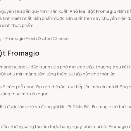
nguyên liệu đến quy trình sản xuất,
Phô Mai Bột Fromagio
đảm bả
 tinh khiết nhất. Sản phẩm được sản xuất trên dây chuyền hiện đại
ệ sinh thực phẩm.
ột Fromagio
ang hương vị đặc trưng của phô mai cao cấp, thường là sự kết h
 lớp phủ mịn màng, làm tăng thêm sự hấp dẫn cho món ăn.
vô cùng dễ dàng. Bạn có thể rắc trực tiếp lên món ăn mà không cầ
hưởng thức món ăn ngon.
hờ được làm khô và đóng gói kín, Phô Mai Bột Fromagio có thời hạ
 đến những sáng tạo ẩm thực hàng ngày, phô mai bột Fromagio đề