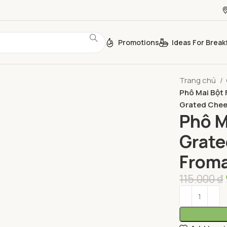
Promotions
Ideas For Break
Trang chủ
Phô Mai Bột 
Grated Che
Phô M
Grate
Froma
115.000
₫