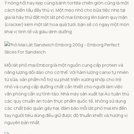
Ý nóng hổi hay kẹp cùng bánh tortilla chiên giòn cũng là một
cách biến tấu đầy thú vị. Một mẹo nhỏ cho bữa tiệc nhẹ tại
gia là hãy thử đặt một lát phô mai Emborg lên bánh quy mặn
(cracker) kèm một lát hoa quả tươi, bạn sẽ có ngay một món
khai vị tinh tế và giàu dinh dưỡng.
Mỗi lát phô mai Emborg là một nguồn cung cấp protein và
năng lượng dồi dào cho cơ thể. Với hàm lượng canxi tự nhiên
từ sữa, sản phẩm hỗ trợ sự phát triển xương khớp cho trẻ
nhỏ và cung cấp dưỡng chất cần thiết cho người làm việc
văn phòng cần sự tỉnh táo. Nhà máy sản xuất tại Áo tuân thủ
các quy chuẩn an toàn thực phẩm quốc tế, không sử dụng
các chất bảo quản gây hại, đảm bảo mỗi lát phô mai khi đến
tay người tiêu dùng đều giữ được độ thuần khiết và hương vị
nguyên bản nhất.