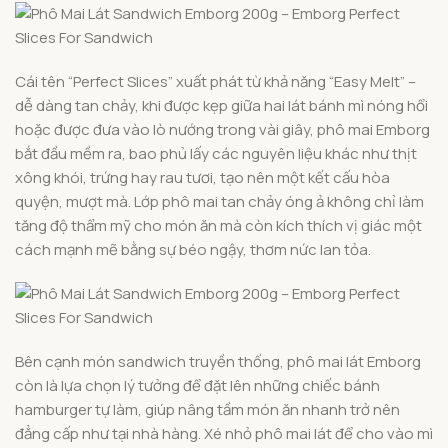
Cái tên “Perfect Slices” xuất phát từ khả năng “Easy Melt” –
dễ dàng tan chảy, khi được kẹp giữa hai lát bánh mì nóng hổi
hoặc được đưa vào lò nướng trong vài giây, phô mai Emborg
bắt đầu mềm ra, bao phủ lấy các nguyên liệu khác như thịt
xông khói, trứng hay rau tươi, tạo nên một kết cấu hòa
quyện, mượt mà. Lớp phô mai tan chảy óng ả không chỉ làm
tăng độ thẩm mỹ cho món ăn mà còn kích thích vị giác một
cách mạnh mẽ bằng sự béo ngậy, thơm nức lan tỏa.
Bên cạnh món sandwich truyền thống, phô mai lát Emborg
còn là lựa chọn lý tưởng để đặt lên những chiếc bánh
hamburger tự làm, giúp nâng tầm món ăn nhanh trở nên
đẳng cấp như tại nhà hàng. Xé nhỏ phô mai lát để cho vào mì