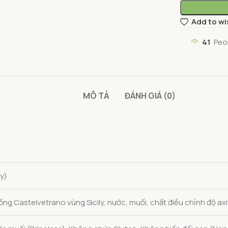
Add to wi
41
Peo
MÔ TẢ
ĐÁNH GIÁ (0)
ly)
ống Castelvetrano vùng Sicily, nước, muối, chất điều chỉnh độ axit 