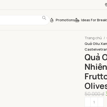
Promotions
Ideas For Break
Trang chủ
Quả Oliu Xanh
Castelvetran
Quả O
Nhiên 
Frutt
Olive
50.000
₫