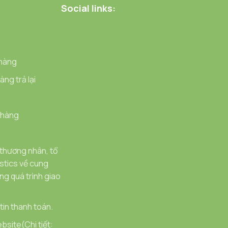
Social links:
 hàng
ng trả lại
 hàng
 thương nhân, tổ
stics về cung
g quá trình giao
in thanh toán.
bsite(Chi tiết: