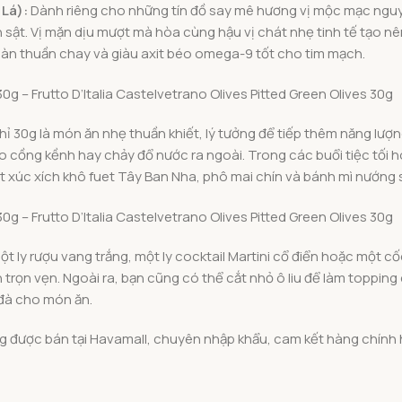
 Lá):
Dành riêng cho những tín đồ say mê hương vị mộc mạc nguyê
 sật. Vị mặn dịu mượt mà hòa cùng hậu vị chát nhẹ tinh tế tạo 
oàn thuần chay và giàu axit béo omega-9 tốt cho tim mạch.
 chỉ 30g là món ăn nhẹ thuần khiết, lý tưởng để tiếp thêm năng lư
cồng kềnh hay chảy đổ nước ra ngoài. Trong các buổi tiệc tối h
i lát xúc xích khô fuet Tây Ban Nha, phô mai chín và bánh mì nướ
một ly rượu vang trắng, một ly cocktail Martini cổ điển hoặc một 
 trọn vẹn. Ngoài ra, bạn cũng có thể cắt nhỏ ô liu để làm toppin
 đà cho món ăn.
 đang được bán tại Havamall, chuyên nhập khẩu, cam kết hàng chính