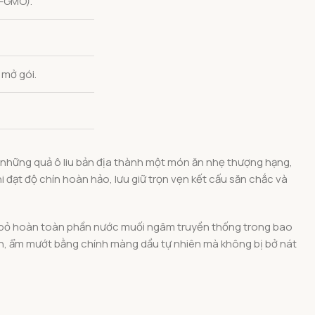
n-GMO).
 mở gói.
ầm những quả ô liu bản địa thành một món ăn nhẹ thượng hạng,
hi đạt độ chín hoàn hảo, lưu giữ trọn vẹn kết cấu săn chắc và
loại bỏ hoàn toàn phần nước muối ngâm truyền thống trong bao
ngon, ẩm mướt bằng chính màng dầu tự nhiên mà không bị bở nát