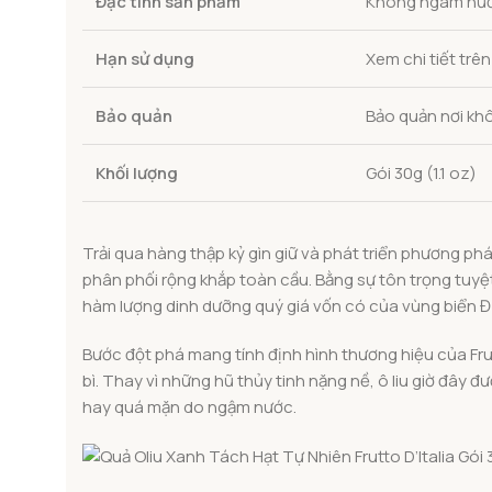
Đặc tính sản phẩm
Không ngâm nước
Hạn sử dụng
Xem chi tiết trê
Bảo quản
Bảo quản nơi khô
Khối lượng
Gói 30g (1.1 oz)
Trải qua hàng thập kỷ gìn giữ và phát triển phương ph
phân phối rộng khắp toàn cầu. Bằng sự tôn trọng tuyệt đ
hàm lượng dinh dưỡng quý giá vốn có của vùng biển Đị
Bước đột phá mang tính định hình thương hiệu của Frut
bì. Thay vì những hũ thủy tinh nặng nề, ô liu giờ đây
hay quá mặn do ngậm nước.