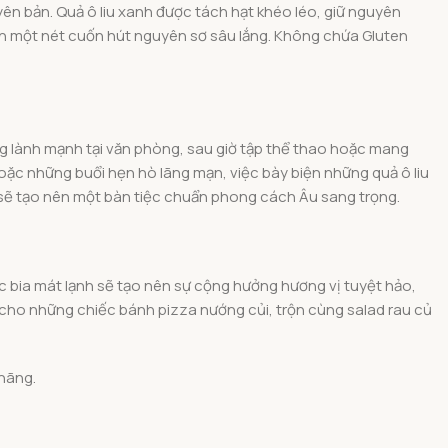
n bản. Quả ô liu xanh được tách hạt khéo léo, giữ nguyên
nên một nét cuốn hút nguyên sơ sâu lắng. Không chứa Gluten
ợng lành mạnh tại văn phòng, sau giờ tập thể thao hoặc mang
oặc những buổi hẹn hò lãng mạn, việc bày biện những quả ô liu
ng sẽ tạo nên một bàn tiệc chuẩn phong cách Âu sang trọng.
cốc bia mát lạnh sẽ tạo nên sự cộng hưởng hương vị tuyệt hảo,
g cho những chiếc bánh pizza nướng củi, trộn cùng salad rau củ
 hãng.