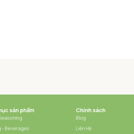
mục sản phẩm
Chính sách
 Seasoning
Blog
 - Beverages
Liên Hệ