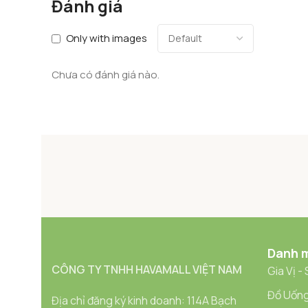
Đánh giá
Only with images
Chưa có đánh giá nào.
Danh 
CÔNG TY TNHH HAVAMALL VIỆT NAM
Gia Vị -
Đồ Uống
Địa chỉ đăng ký kinh doanh: 114A Bạch