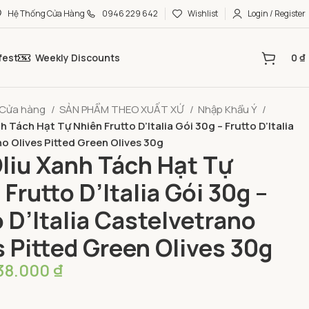
Hệ Thống Cửa Hàng
0946 229 642
Wishlist
Login / Register
fest
Weekly Discounts
0
₫
Cửa hàng
SẢN PHẨM THEO XUẤT XỨ
Nhập Khẩu Ý
 Tách Hạt Tự Nhiên Frutto D’Italia Gói 30g – Frutto D’Italia
o Olives Pitted Green Olives 30g
liu Xanh Tách Hạt Tự
Frutto D’Italia Gói 30g –
o D’Italia Castelvetrano
s Pitted Green Olives 30g
38.000
₫