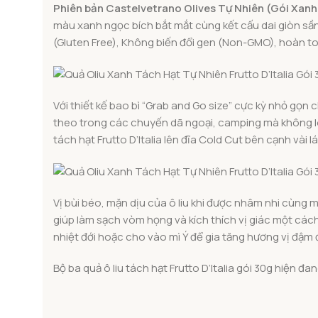
Phiên bản Castelvetrano Olives Tự Nhiên (Gói Xanh
màu xanh ngọc bích bắt mắt cùng kết cấu dai giòn sần
(Gluten Free), Không biến đổi gen (Non-GMO), hoàn t
Với thiết kế bao bì “Grab and Go size” cực kỳ nhỏ gọn
theo trong các chuyến dã ngoại, camping mà không lo 
tách hạt Frutto D’Italia lên đĩa Cold Cut bên cạnh và
Vị bùi béo, mặn dịu của ô liu khi được nhâm nhi cùng 
giúp làm sạch vòm họng và kích thích vị giác một cách
nhiệt đới hoặc cho vào mì Ý để gia tăng hương vị đậm
Bộ ba quả ô liu tách hạt Frutto D’Italia gói 30g hiện