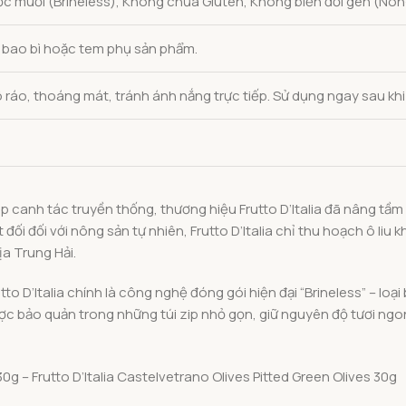
 muối (Brineless), Không chứa Gluten, Không biến đổi gen (No
n bao bì hoặc tem phụ sản phẩm.
 ráo, thoáng mát, tránh ánh nắng trực tiếp. Sử dụng ngay sau khi
áp canh tác truyền thống, thương hiệu Frutto D’Italia đã nâng t
ối đối với nông sản tự nhiên, Frutto D’Italia chỉ thu hoạch ô liu k
a Trung Hải.
to D’Italia chính là công nghệ đóng gói hiện đại “Brineless” – 
 được bảo quản trong những túi zip nhỏ gọn, giữ nguyên độ tươi 