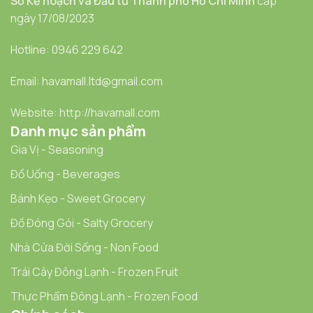
Sở Kế hoạch và Đầu tư Thành phố Hồ Chí Minh
cấp
ngày 17/08/2023
Hotline: 0946 229 642
Email: havamall.ltd@gmail.com
Website: http://havamall.com
Danh mục sản phẩm
Gia Vị - Seasoning
Đồ Uống - Beverages
Bánh Kẹo - Sweet Grocery
Đồ Đóng Gói - Salty Grocery
Nhà Cửa Đời Sống - Non Food
Trái Cây Đông Lạnh - Frozen Fruit
Thực Phẩm Đông Lạnh - Frozen Food