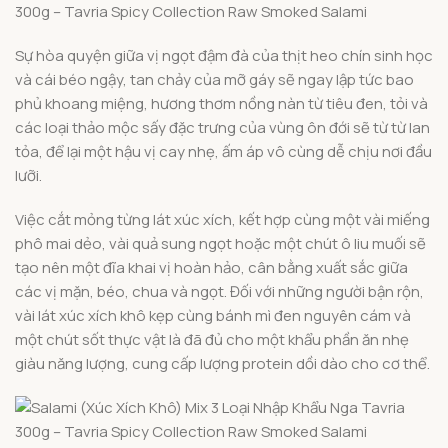
Sự hòa quyện giữa vị ngọt đậm đà của thịt heo chín sinh học
và cái béo ngậy, tan chảy của mỡ gáy sẽ ngay lập tức bao
phủ khoang miệng, hương thơm nồng nàn từ tiêu đen, tỏi và
các loại thảo mộc sấy đặc trưng của vùng ôn đới sẽ từ từ lan
tỏa, để lại một hậu vị cay nhẹ, ấm áp vô cùng dễ chịu nơi đầu
lưỡi.
Việc cắt mỏng từng lát xúc xích, kết hợp cùng một vài miếng
phô mai dẻo, vài quả sung ngọt hoặc một chút ô liu muối sẽ
tạo nên một đĩa khai vị hoàn hảo, cân bằng xuất sắc giữa
các vị mặn, béo, chua và ngọt. Đối với những người bận rộn,
vài lát xúc xích khô kẹp cùng bánh mì đen nguyên cám và
một chút sốt thực vật là đã đủ cho một khẩu phần ăn nhẹ
giàu năng lượng, cung cấp lượng protein dồi dào cho cơ thể.