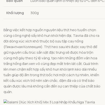
Bảo quản
Luôn bảo quản lạnh ở nhiệt độ từ 0°C đến 6°C
Khối lượng
300g
Bằng việc kết hợp nguồn nguyên liệu thịt heo tuyển chọn
cùng công nghệ sấy khô hun khói hiện đại, Tavria đã cho ra
đời dòng xúc xích khô thuộc bộ sưu tập cay nồng
(Пикантная Коллекция). Thịt heo sau khi được xay thô để
giữ nguyên cấu trúc sần sật đặc trưng sẽ được hòa trộn
cùng mỡ gáy theo tỷ lệ vàng, tạo nên những đốm vân hoa
trắng hồng đan xen vô cùng đẹp mắt trên lát cắt. Quá trình
lên men chậm kết hợp sấy khô hun khói lạnh kéo dài nhiều
tuần giúp độ ẩm trong thịt bốc hơi một cách tự nhiên, khiến
kết cấu xúc xích trở nên săn chắc, đậm đà và có thể bảo
quản được lâu mà không cần đến sự can thiệp của chất bảo
quản.