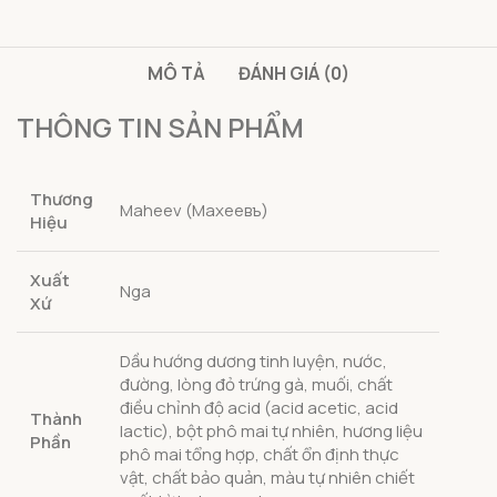
MÔ TẢ
ĐÁNH GIÁ (0)
THÔNG TIN SẢN PHẨM
Thương
Maheev (Махеевъ)
Hiệu
Xuất
Nga
Xứ
Dầu hướng dương tinh luyện, nước,
đường, lòng đỏ trứng gà, muối, chất
điều chỉnh độ acid (acid acetic, acid
Thành
lactic), bột phô mai tự nhiên, hương liệu
Phần
phô mai tổng hợp, chất ổn định thực
vật, chất bảo quản, màu tự nhiên chiết