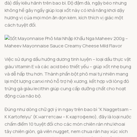
đà) đầy kiêu hãnh trên bao bì. Độ đậm đà, ngậy béo nhưng
không hề gây ngấy giúp loại xốt này có khả năng khơi dậy
hương vị của mọi món ăn dọn kèm, kích thích vị giác một
cách tuyệt đối.
Việc sử dụng dầu hướng dương tinh luyện – loại dầu thực vật
giàu Vitamin E và các acid béo thiết yếu – giúp xốt nhẹ bụng
và dễ hấp thu hơn. Thành phần bột phô mai tự nhiên mang
lại một lượng canxi nhỏ hỗ trợ hệ xương, kết hợp với lòng đỏ
trứng gà giàu lecithin giúp cung cấp dưỡng chất cho hoạt
động của não bộ.
Đúng như dòng chữ gợi ý in ngay trên bao bì “K Naggetsam –
K Kartofelyu” (К наггетсам – К картофелю), đây là loại nước
chấm điểm 10 tuyệt đối cho các món chiên rán như khoai
tây chiên giòn, gà viên nugget, nem chua rán hay xúc xích