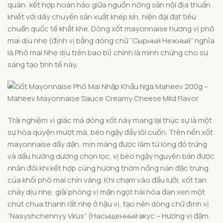
quán: kết hợp hoàn hảo giữa nguồn nông sản nội địa thuần
khiết với dây chuyền sản xuất khép kín, hiện đại đạt tiêu
chuẩn quốc tế khắt khe. Dòng xốt mayonnaise hương vị phô
mai dịu nhẹ (định vị bằng dòng chữ “Сырный Нежный” nghĩa
là Phô mai Nhẹ dịu trên bao bì) chính là minh chứng cho sự
sáng tạo tinh tế này.
Trải nghiệm vị giác mà dòng xốt này mang lại thực sự là một
sự hòa quyện mượt mà, béo ngậy đầy lôi cuốn. Trên nền xốt
mayonnaise dầy dặn, mịn màng được làm từ lòng đỏ trứng
và dầu hướng dương chọn lọc, vị béo ngậy nguyên bản được
nhân đôi khi kết hợp cùng hương thơm nồng nàn đặc trưng
của khối phô mai chín vàng. Khi chạm vào đầu lưỡi, xốt tan
chảy dịu nhẹ, giải phóng vị mặn ngọt hài hòa đan xen một
chút chua thanh rất nhẹ ở hậu vị, tạo nên dòng chữ định vị
“Nasyshchennyy Vkus” (Насыщенный вкус – Hương vị đậm