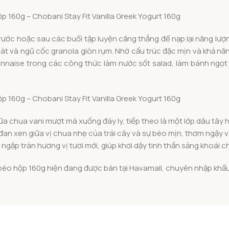
trước hoặc sau các buổi tập luyện căng thẳng để nạp lại năng lượ
lát và ngũ cốc granola giòn rụm. Nhờ cấu trúc đặc mịn và khả n
nnaise trong các công thức làm nước sốt salad, làm bánh ngọt 
a chua vani mượt mà xuống đáy ly, tiếp theo là một lớp dâu tây ho
 đan xen giữa vị chua nhẹ của trái cây và sự béo mịn, thơm ngậy 
ngập tràn hương vị tươi mới, giúp khơi dậy tinh thần sảng khoái c
ít béo hộp 160g hiện đang được bán tại Havamall, chuyên nhập khẩ