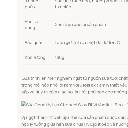
Thành
Sữa đặc tách béo, hương vị vani tự 
phần
tự nhiên
Hạn sử
Xem trên bao bì sản phẩm
dụng
Bảo quản
Luôn giữ lạnh ở nhiệt độ dưới
4
∘
C
Khối lượng
160g
Quá trình lên men nghiêm ngặt từ nguồn sữa tươi chất 
trong mỗi hộp nhỏ, đi kèm với 9 loại axit amin thiết yế
bắp và duy trì cảm giác no lâu, rất phù hợp cho nhữn
Vị ngọt thanh thoát, dịu nhẹ của sản phẩm được cân ch
hợp lý tưởng giữa nền sữa chua Hy Lạp ít béo và hương