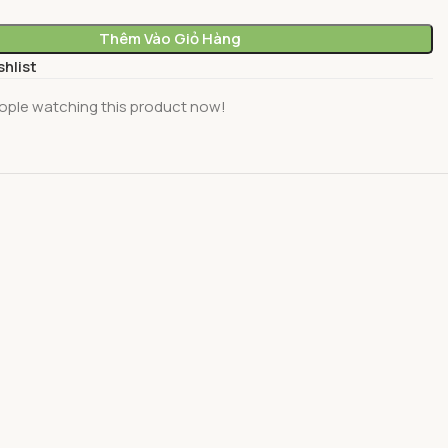
Thêm Vào Giỏ Hàng
shlist
ople watching this product now!