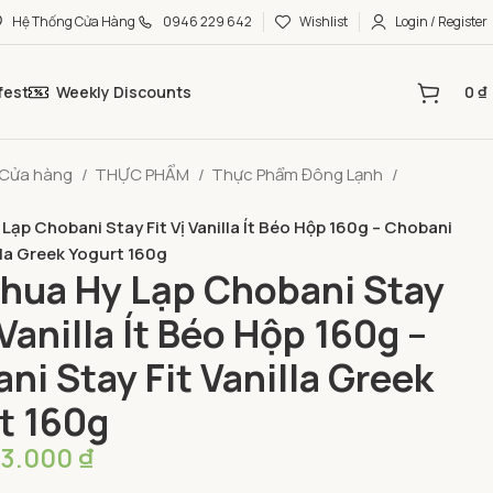
Hệ Thống Cửa Hàng
0946 229 642
Wishlist
Login / Register
fest
Weekly Discounts
0
₫
Cửa hàng
THỰC PHẨM
Thực Phẩm Đông Lạnh
Lạp Chobani Stay Fit Vị Vanilla Ít Béo Hộp 160g – Chobani
illa Greek Yogurt 160g
hua Hy Lạp Chobani Stay
 Vanilla Ít Béo Hộp 160g –
ni Stay Fit Vanilla Greek
t 160g
83.000
₫