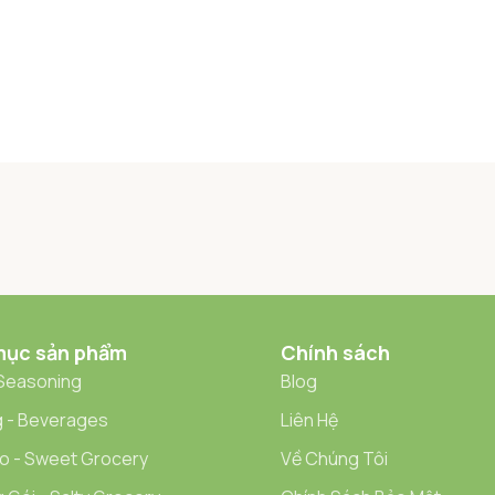
mục sản phẩm
Chính sách
 Seasoning
Blog
 - Beverages
Liên Hệ
o - Sweet Grocery
Về Chúng Tôi