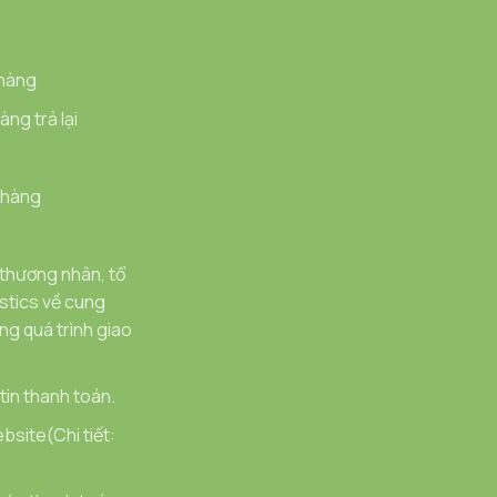
 hàng
ng trả lại
 hàng
 thương nhân, tổ
stics về cung
g quá trình giao
in thanh toán.
bsite(Chi tiết: