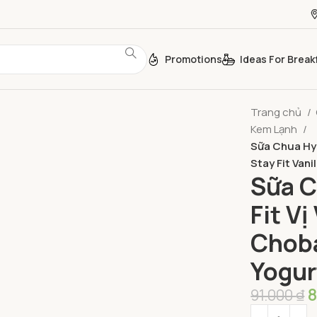
Promotions
Ideas For Break
Trang chủ
Kem Lạnh
Sữa Chua Hy 
Stay Fit Van
Sữa C
Fit Vị
Choba
Yogur
91.000
₫