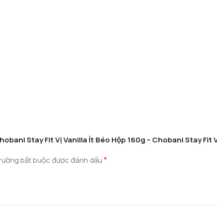
obani Stay Fit Vị Vanilla Ít Béo Hộp 160g – Chobani Stay Fit 
*
rường bắt buộc được đánh dấu