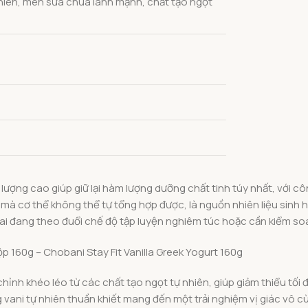
nhiên, men sữa chua lành mạnh, chất tạo ngọt
lượng cao giúp giữ lại hàm lượng dưỡng chất tinh túy nhất, với 
u mà cơ thể không thể tự tổng hợp được, là nguồn nhiên liệu sinh h
g ai đang theo đuổi chế độ tập luyện nghiêm túc hoặc cần kiểm s
ỉnh khéo léo từ các chất tạo ngọt tự nhiên, giúp giảm thiểu tối 
 vani tự nhiên thuần khiết mang đến một trải nghiệm vị giác vô cù