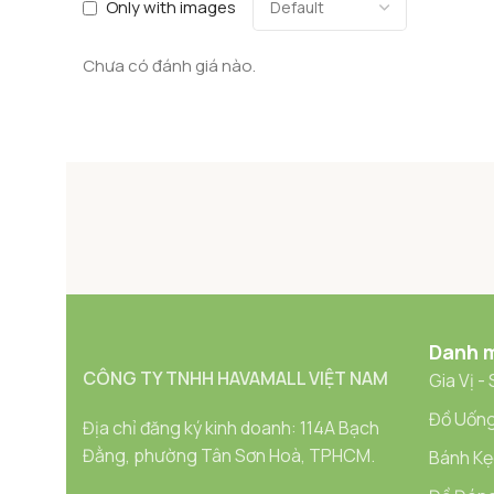
Only with images
Chưa có đánh giá nào.
Danh 
CÔNG TY TNHH HAVAMALL VIỆT NAM
Gia Vị -
Đồ Uống
Địa chỉ đăng ký kinh doanh: 114A Bạch
Đằng, phường Tân Sơn Hoà, TPHCM.
Bánh Kẹ