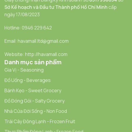
Sở Kế hoạch và Đầu tư Thành phố Hồ Chí Minh
cấp
ngày 17/08/2023
Hotline: 0946 229 642
Email: havamall.ltd@gmail.com
Website: http://havamall.com
Danh mục sản phẩm
Gia Vị - Seasoning
Đồ Uống - Beverages
Bánh Kẹo - Sweet Grocery
Đồ Đóng Gói - Salty Grocery
Nhà Cửa Đời Sống - Non Food
Trái Cây Đông Lạnh - Frozen Fruit
Thực Phẩm Đông Lạnh - Frozen Food