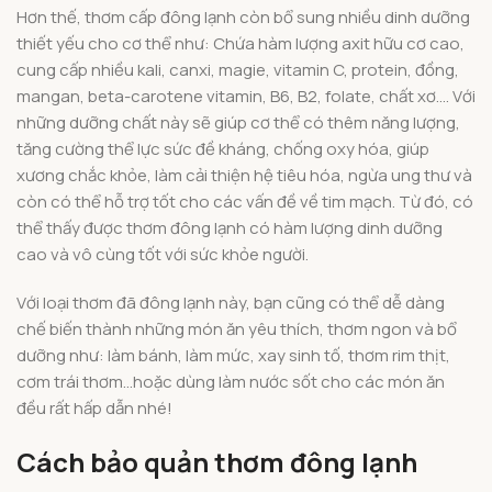
Hơn thế, thơm cấp đông lạnh còn bổ sung nhiều dinh dưỡng
thiết yếu cho cơ thể như: Chứa hàm lượng axit hữu cơ cao,
cung cấp nhiều kali, canxi, magie, vitamin C, protein, đồng,
mangan, beta-carotene vitamin, B6, B2, folate, chất xơ…. Với
những dưỡng chất này sẽ giúp cơ thể có thêm năng lượng,
tăng cường thể lực sức đề kháng, chống oxy hóa, giúp
xương chắc khỏe, làm cải thiện hệ tiêu hóa, ngừa ung thư và
còn có thể hỗ trợ tốt cho các vấn đề về tim mạch. Từ đó, có
thể thấy được thơm đông lạnh có hàm lượng dinh dưỡng
cao và vô cùng tốt với sức khỏe người.
Với loại thơm đã đông lạnh này, bạn cũng có thể dễ dàng
chế biến thành những món ăn yêu thích, thơm ngon và bổ
dưỡng như: làm bánh, làm mức, xay sinh tố, thơm rim thịt,
cơm trái thơm…hoặc dùng làm nước sốt cho các món ăn
đều rất hấp dẫn nhé!
Cách bảo quản thơm đông lạnh