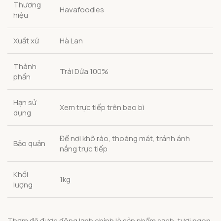
Thương
Havafoodies
hiệu
Xuất xứ
Hà Lan
Thành
Trái Dứa 100%
phần
Hạn sử
Xem trực tiếp trên bao bì
dụng
Để nơi khô ráo, thoáng mát, tránh ánh
Bảo quản
nắng trực tiếp
Khối
1kg
lượng
Thơm đã được đông lạnh chính là sản phẩm sạch, tươi ngon