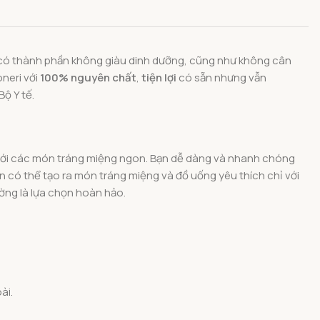
a có thành phần không giàu dinh dưỡng, cũng như không cân
neri với
100% nguyên chất
,
tiện lợi
có sẵn nhưng vẫn
ộ Y tế.
nh với các món tráng miệng ngon. Bạn dễ dàng và nhanh chóng
 có thể tạo ra món tráng miệng và đồ uống yêu thích chỉ với
ờng là lựa chọn hoàn hảo.
ài.