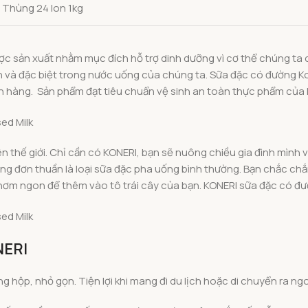
Thùng 24 lon 1kg
Được sản xuất nhằm mục đích hỗ trợ dinh dưỡng vì cơ thể chúng t
nh và đặc biệt trong nước uống của chúng ta. Sữa đặc có đường Ko
ch hàng. Sản phẩm đạt tiêu chuẩn vệ sinh an toàn thực phẩm của B
rên thế giới. Chỉ cần có KONERI, bạn sẽ nuông chiều gia đình mì
g đơn thuần là loại sữa đặc pha uống bình thường. Bạn chắc chắn
hơm ngon để thêm vào tô trái cây của bạn. KONERI sữa đặc có đư
NERI
 hộp, nhỏ gọn. Tiện lợi khi mang đi du lịch hoặc di chuyển ra ngo