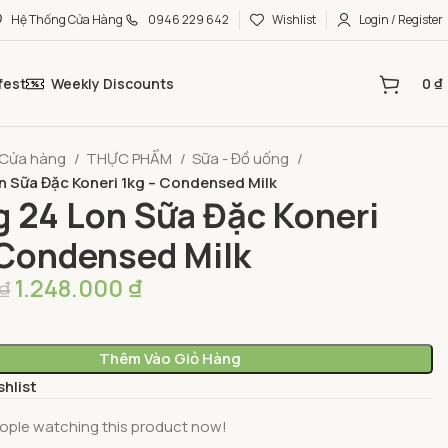
Hệ Thống Cửa Hàng
0946 229 642
Wishlist
Login / Register
fest
Weekly Discounts
0
₫
Cửa hàng
THỰC PHẨM
Sữa - Đồ uống
 Sữa Đặc Koneri 1kg – Condensed Milk
 24 Lon Sữa Đặc Koneri
 Condensed Milk
1.248.000
₫
₫
Thêm Vào Giỏ Hàng
shlist
ople watching this product now!