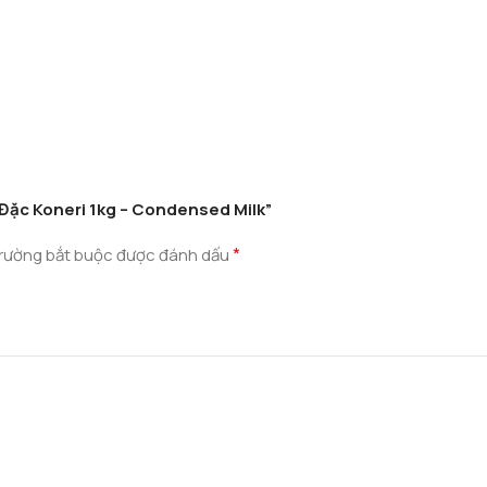
 Đặc Koneri 1kg – Condensed Milk”
*
rường bắt buộc được đánh dấu