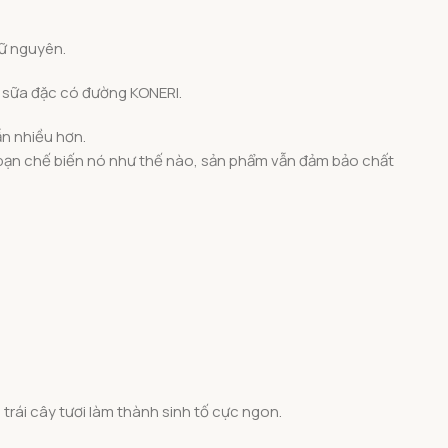
ữ nguyên.
ừ sữa đặc có đường KONERI.
ẫn nhiều hơn.
bạn chế biến nó như thế nào, sản phẩm vẫn đảm bảo chất
trái cây tươi làm thành sinh tố cực ngon.