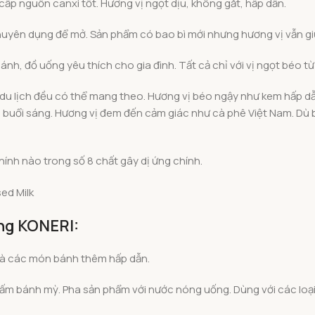
p nguồn canxi tốt. Hương vị ngọt dịu, không gắt, hấp dẫn.
uyên dụng để mở. Sản phẩm có bao bì mới nhưng hương vị vẫn gi
nh, đồ uống yêu thích cho gia đình. Tất cả chỉ với vị ngọt béo t
, du lịch đều có thể mang theo. Hương vị béo ngậy như kem hấp d
 buổi sáng. Hương vị đem đến cảm giác như cà phê Việt Nam. Dù 
ính nào trong số 8 chất gây dị ứng chính.
ng KONERI:
à các món bánh thêm hấp dẫn.
chấm bánh mỳ. Pha sản phẩm với nước nóng uống. Dùng với các loại 