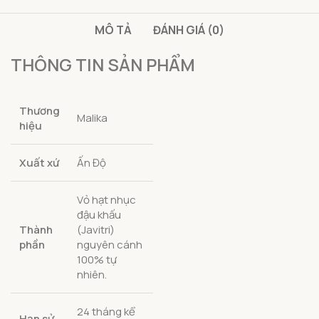
MÔ TẢ
ĐÁNH GIÁ (0)
THÔNG TIN SẢN PHẨM
Thương
Malika
hiệu
Xuất xứ
Ấn Độ
Vỏ hạt nhục
đậu khấu
Thành
(Javitri)
phần
nguyên cánh
100% tự
nhiên.
24 tháng kể
Hạn sử