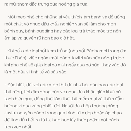
ra mùi thơm đặc trưng của hoàng gia xưa.
– Một mẹo nhỏ cho những ai yêu thích làm bánh và đồ uống:
một chút vỏ nhục đậu khấu nghiền vụn sẽ làm cho món
bánh quy, bánh pudding hay các loại trà thảo mộc trở nên
ấm áp và quyến rũ hơn bao giờ hết.
– Khi nấu các loại sốt kem trắng (như sốt Béchamel trong ẩm
thực Pháp), việc ngâm một cánh Javitri vào sữa nóng trước
khi pha chế sẽ giúp loại bỏ mùi ngấy của bơ sữa, thay vào đó
là một hậu vị tinh tế và sâu sắc.
– Đặc biệt, đối với các món thịt đỏ như bò, cừu hay các loại
thịt rừng, tính ấm nóng của vỏ nhục đậu khấu giúp khử mùi
tanh hiệu quả, đồng thời làm thớ thịt mềm mại và thấm đẫm
hương vị của vùng nhiệt đới. Người đầu bếp thường dùng
Javitri nguyên cánh trong quá trình tẩm ướp hoặc áp chảo
để tinh dầu tiết ra từ từ, bao bọc lấy thực phẩm một cách
trọn vẹn nhất.