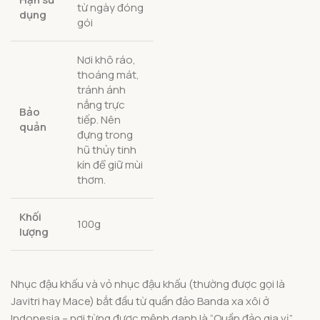
từ ngày đóng
dụng
gói
Nơi khô ráo,
thoáng mát,
tránh ánh
nắng trực
Bảo
tiếp. Nên
quản
đựng trong
hũ thủy tinh
kín để giữ mùi
thơm.
Khối
100g
lượng
Nhục đậu khấu và vỏ nhục đậu khấu (thường được gọi là
Javitri hay Mace) bắt đầu từ quần đảo Banda xa xôi ở
Indonesia – nơi từng được mệnh danh là “Quần đảo gia vị”