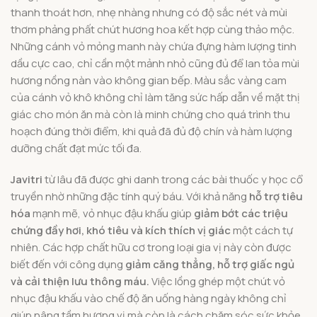
thanh thoát hơn, nhẹ nhàng nhưng có độ sắc nét và mùi
thơm phảng phất chút hương hoa kết hợp cùng thảo mộc.
Những cánh vỏ mỏng manh này chứa đựng hàm lượng tinh
dầu cực cao, chỉ cần một mảnh nhỏ cũng đủ để lan tỏa mùi
hương nồng nàn vào không gian bếp. Màu sắc vàng cam
của cánh vỏ khô không chỉ làm tăng sức hấp dẫn về mặt thị
giác cho món ăn mà còn là minh chứng cho quá trình thu
hoạch đúng thời điểm, khi quả đã đủ độ chín và hàm lượng
dưỡng chất đạt mức tối đa.
Javitri
từ lâu đã được ghi danh trong các bài thuốc y học cổ
truyền nhờ những đặc tính quý báu. Với khả năng
hỗ trợ tiêu
hóa
mạnh mẽ, vỏ nhục đậu khấu giúp
giảm bớt các triệu
chứng đầy hơi, khó tiêu và kích thích vị giác
một cách tự
nhiên. Các hợp chất hữu cơ trong loại gia vị này còn được
biết đến với công dụng
giảm căng thẳng, hỗ trợ giấc ngủ
và cải thiện lưu thông máu.
Việc lồng ghép một chút vỏ
nhục đậu khấu vào chế độ ăn uống hàng ngày không chỉ
giúp nâng tầm hương vị mà còn là cách chăm sóc sức khỏe