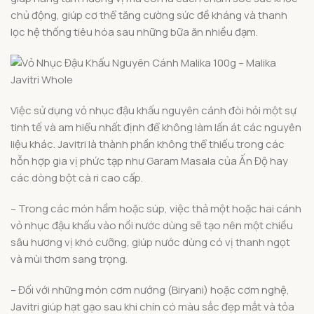
chủ động, giúp cơ thể tăng cường sức đề kháng và thanh
lọc hệ thống tiêu hóa sau những bữa ăn nhiều đạm.
Việc sử dụng vỏ nhục đậu khấu nguyên cánh đòi hỏi một sự
tinh tế và am hiểu nhất định để không làm lấn át các nguyên
liệu khác. Javitri là thành phần không thể thiếu trong các
hỗn hợp gia vị phức tạp như Garam Masala của Ấn Độ hay
các dòng bột cà ri cao cấp.
– Trong các món hầm hoặc súp, việc thả một hoặc hai cánh
vỏ nhục đậu khấu vào nồi nước dùng sẽ tạo nên một chiều
sâu hương vị khó cưỡng, giúp nước dùng có vị thanh ngọt
và mùi thơm sang trọng.
– Đối với những món cơm nướng (Biryani) hoặc cơm nghệ,
Javitri giúp hạt gạo sau khi chín có màu sắc đẹp mắt và tỏa