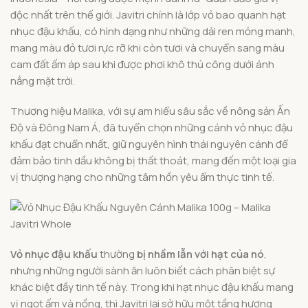
độc nhất trên thế giới. Javitri chính là lớp vỏ bao quanh hạt
nhục đậu khấu, có hình dạng như những dải ren mỏng manh,
mang màu đỏ tươi rực rỡ khi còn tươi và chuyển sang màu
cam đất ấm áp sau khi được phơi khô thủ công dưới ánh
nắng mặt trời.
Thương hiệu Malika, với sự am hiểu sâu sắc về nông sản Ấn
Độ và Đông Nam Á, đã tuyển chọn những cánh vỏ nhục đậu
khấu đạt chuẩn nhất, giữ nguyên hình thái nguyên cánh để
đảm bảo tinh dầu không bị thất thoát, mang đến một loại gia
vị thượng hạng cho những tâm hồn yêu ẩm thực tinh tế.
Vỏ nhục đậu khấu
thường
bị nhầm lẫn với hạt của nó
,
nhưng những người sành ăn luôn biết cách phân biệt sự
khác biệt đầy tinh tế này. Trong khi hạt nhục đậu khấu mang
vị ngọt ấm và nồng, thì Javitri lại sở hữu một tầng hương